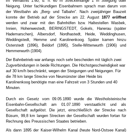
im Verhältnis 1:60, d. h. 60 m Streckenlänge 1 m Steigung oder
Neigung. Unter fachkundigen Eisenbahnern sprach man darum von
der Westbahn als „Berg- und Talbahn“. Nach zweijähriger Bauzeit
konnte der Betrieb auf der Strecke am 22. August
1877
eröffnet
werden und zwar mit den Bahnhöfen bzw. Haltestellen Wasbek,
Innien, Hohenwestedt, BERINGSTEDT, Gokels, Hanerau (später
Hademarschen), Albersdorf, Nordhastedt, Heide, Weddinghusen,
Weddingstedt, Hemme und Karolinenkoog. Später kamen hinzu
Osterstedt (1896), Beldorf (1895), Stelle-Wittenwurth (1906) und
Hemmerwurth (1904).
Der Bahnbetrieb war anfangs noch sehr bescheiden mit täglich zwei
Zugverbindungen in beide Richtungen. Die Höchstgeschwindigkeit war
auf 30 km/h beschränkt, wegen der Steigungen und Neigungen. Für
die 78 km lange Strecke von Neumünster über Heide bis
Karolinenkoog benötigte man eine Fahrzeit von 3 Stunden und 40
Minuten.
Durch ein Gesetz vom 09.05.1890 wurde die Westholsteinische
Eisenbahn-Gesellschaft am 01.07.1890 verstaatlicht und als
Gesellschaft aufgelöst. Die jetzt, einschließlich der Strecke nach
Büsum, 99,8 km langen Strecken der Gesellschaft wurden fortan für
Rechnung des Preussischen Staates betrieben.
Als dann 1895 der Kaiser-Wilhelm Kanal (heute Nord-Ostsee Kanal)