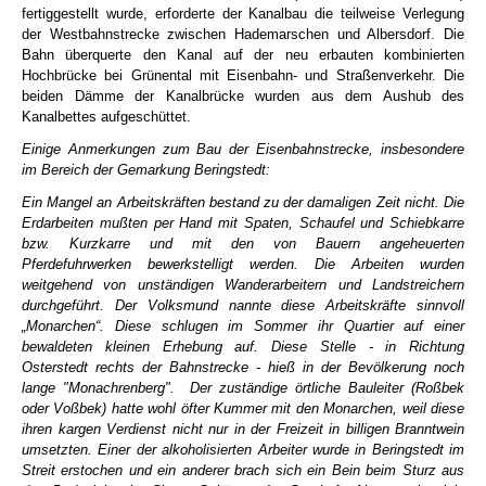
fertiggestellt wurde, erforderte der Kanalbau die teilweise Verlegung
der Westbahnstrecke zwischen Hademarschen und Albersdorf. Die
Bahn überquerte den Kanal auf der neu erbauten kombinierten
Hochbrücke bei Grünental mit Eisenbahn- und Straßenverkehr. Die
beiden Dämme der Kanalbrücke wurden aus dem Aushub des
Kanalbettes aufgeschüttet.
Einige Anmerkungen zum Bau der Eisenbahnstrecke, insbesondere
im Bereich der Gemarkung Beringstedt:
Ein Mangel an Arbeitskräften bestand zu der damaligen Zeit nicht. Die
Erdarbeiten mußten per Hand mit Spaten, Schaufel und Schiebkarre
bzw. Kurzkarre und mit den von Bauern angeheuerten
Pferdefuhrwerken bewerkstelligt werden. Die Arbeiten wurden
weitgehend von unständigen Wanderarbeitern und Landstreichern
durchgeführt. Der Volksmund nannte diese Arbeitskräfte sinnvoll
„Monarchen“. Diese schlugen im Sommer ihr Quartier auf einer
bewaldeten kleinen Erhebung auf. Diese Stelle - in Richtung
Osterstedt rechts der Bahnstrecke - hieß in der Bevölkerung noch
lange "Monachrenberg". Der zuständige örtliche Bauleiter (Roßbek
oder Voßbek) hatte wohl öfter Kummer mit den Monarchen, weil diese
ihren kargen Verdienst nicht nur in der Freizeit in billigen Branntwein
umsetzten. Einer der alkoholisierten Arbeiter wurde in Beringstedt im
Streit erstochen und ein anderer brach sich ein Bein beim Sturz aus