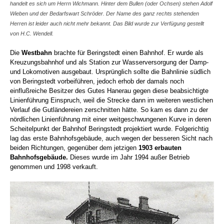
handelt es sich um Herrn Wichmann. Hinter dem Bullen (oder Ochsen) stehen Adolf
Wieben und der Bedarfswart Schröder. Der Name des ganz rechts stehenden
Herren ist leider auch nicht mehr bekannt.
Das Bild wurde zur Verfügung gestellt
von H.C. Wendell.
Die
Westbahn
brachte für Beringstedt einen Bahnhof. Er wurde als
Kreuzungsbahnhof und als Station zur Wasserversorgung der Damp-
und Lokomotiven ausgebaut. Ursprünglich sollte die Bahnlinie südlich
von Beringstedt vorbeiführen, jedoch erhob der damals noch
einflußreiche Besitzer des Gutes Hanerau gegen diese beabsichtigte
Linienführung Einspruch, weil die Strecke dann im weiteren westlichen
Verlauf die Gutländereien zerschnitten hätte. So kam es dann zu der
nördlichen Linienführung mit einer weitgeschwungenen Kurve in deren
Scheitelpunkt der Bahnhof Beringstedt projektiert wurde. Folgerichtig
lag das erste Bahnhofsgebäude, auch wegen der besseren Sicht nach
beiden Richtungen, gegenüber dem jetzigen
1903 erbauten
Bahnhofsgebäude.
Dieses wurde im Jahr 1994 außer Betrieb
genommen und 1998 verkauft.