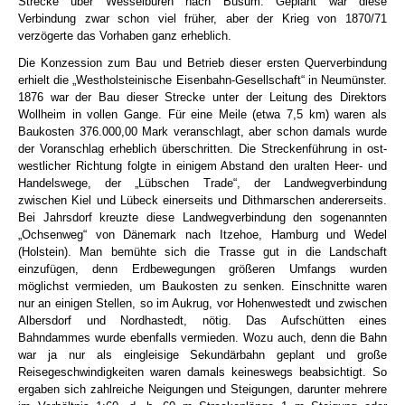
Strecke über Wesselburen nach Büsum. Geplant war diese
Verbindung zwar schon viel früher, aber der Krieg von 1870/71
verzögerte das Vorhaben ganz erheblich.
Die Konzession zum Bau und Betrieb dieser ersten Querverbindung
erhielt die „Westholsteinische Eisenbahn-Gesellschaft“ in Neumünster.
1876 war der Bau dieser Strecke unter der Leitung des Direktors
Wollheim in vollen Gange. Für eine Meile (etwa 7,5 km) waren als
Baukosten 376.000,00 Mark veranschlagt, aber schon damals wurde
der Voranschlag erheblich überschritten. Die Streckenführung in ost-
westlicher Richtung folgte in einigem Abstand den uralten Heer- und
Handelswege, der „Lübschen Trade“, der Landwegverbindung
zwischen Kiel und Lübeck einerseits und Dithmarschen andererseits.
Bei Jahrsdorf kreuzte diese Landwegverbindung den sogenannten
„Ochsenweg“ von Dänemark nach Itzehoe, Hamburg und Wedel
(Holstein). Man bemühte sich die Trasse gut in die Landschaft
einzufügen, denn Erdbewegungen größeren Umfangs wurden
möglichst vermieden, um Baukosten zu senken. Einschnitte waren
nur an einigen Stellen, so im Aukrug, vor Hohenwestedt und zwischen
Albersdorf und Nordhastedt, nötig. Das Aufschütten eines
Bahndammes wurde ebenfalls vermieden. Wozu auch, denn die Bahn
war ja nur als eingleisige Sekundärbahn geplant und große
Reisegeschwindigkeiten waren damals keineswegs beabsichtigt. So
ergaben sich zahlreiche Neigungen und Steigungen, darunter mehrere