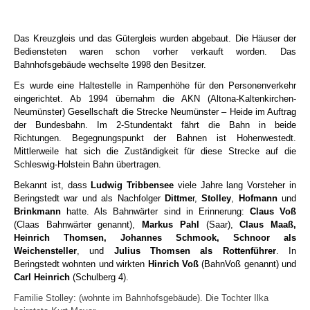
Das Kreuzgleis und das Gütergleis wurden abgebaut. Die Häuser der
Bediensteten waren schon vorher verkauft worden. Das
Bahnhofsgebäude wechselte 1998 den Besitzer.
Es wurde eine Haltestelle in Rampenhöhe für den Personenverkehr
eingerichtet. Ab 1994 übernahm die AKN (Altona-Kaltenkirchen-
Neumünster) Gesellschaft die Strecke Neumünster – Heide im Auftrag
der Bundesbahn. Im 2-Stundentakt fährt die Bahn in beide
Richtungen. Begegnungspunkt der Bahnen ist Hohenwestedt.
Mittlerweile hat sich die Zuständigkeit für diese Strecke auf die
Schleswig-Holstein Bahn übertragen.
Bekannt ist, dass
Ludwig Tribbensee
viele Jahre lang Vorsteher in
Beringstedt war und als Nachfolger
Dittme
r,
Stolley
,
Hofmann
und
Brinkmann
hatte.
Als Bahnwärter sind in Erinnerung:
Claus Voß
(Claas Bahnwärter genannt),
Markus Pahl
(Saar),
Claus Maaß,
Heinrich Thomsen, Johannes Schmook, Schnoor als
Weichensteller
, und
Julius Thomsen als Rottenführer
. In
Beringstedt wohnten und wirkten
Hinrich Voß
(BahnVoß genannt) und
Carl Heinrich
(Schulberg 4).
Familie Stolley: (wohnte im Bahnhofsgebäude). Die Tochter Ilka