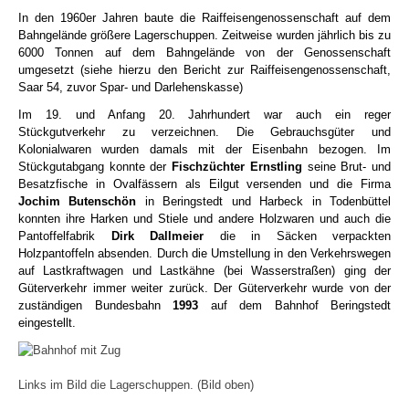
In den 1960er Jahren baute die Raiffeisengenossenschaft auf dem
Bahngelände größere Lagerschuppen. Zeitweise wurden jährlich bis zu
6000 Tonnen auf dem Bahngelände von der Genossenschaft
umgesetzt (siehe hierzu den Bericht zur Raiffeisengenossenschaft,
Saar 54, zuvor Spar- und Darlehenskasse)
Im 19. und Anfang 20. Jahrhundert war auch ein reger
Stückgutverkehr zu verzeichnen. Die Gebrauchsgüter und
Kolonialwaren wurden damals mit der Eisenbahn bezogen. Im
Stückgutabgang konnte der
Fischzüchter Ernstling
seine Brut- und
Besatzfische in Ovalfässern als Eilgut versenden und die Firma
Jochim Butenschön
in Beringstedt und Harbeck in Todenbüttel
konnten ihre Harken und Stiele und andere Holzwaren und auch die
Pantoffelfabrik
Dirk Dallmeier
die in Säcken verpackten
Holzpantoffeln absenden. Durch die Umstellung in den Verkehrswegen
auf Lastkraftwagen und Lastkähne (bei Wasserstraßen) ging der
Güterverkehr immer weiter zurück. Der Güterverkehr wurde von der
zuständigen Bundesbahn
1993
auf dem Bahnhof Beringstedt
eingestellt.
Links im Bild die Lagerschuppen. (Bild oben)