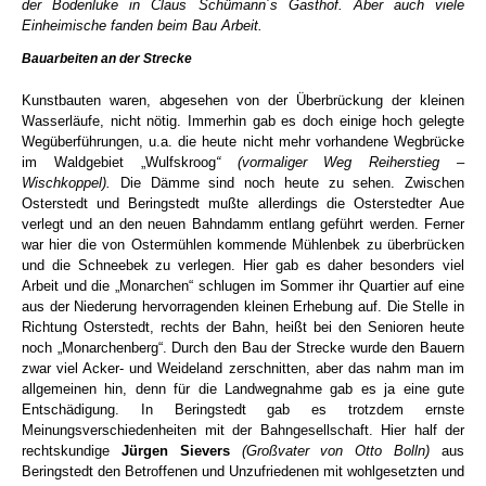
der Bodenluke in Claus Schümann´s Gasthof. Aber auch viele
Einheimische fanden beim Bau Arbeit.
Bauarbeiten an der Strecke
Kunstbauten waren, abgesehen von der Überbrückung der kleinen
Wasserläufe, nicht nötig. Immerhin gab es doch einige hoch gelegte
Wegüberführungen, u.a. die heute nicht mehr vorhandene Wegbrücke
im Waldgebiet „Wulfskroog
“ (vormaliger Weg Reiherstieg –
Wischkoppel).
Die Dämme sind noch heute zu sehen. Zwischen
Osterstedt und Beringstedt mußte allerdings die Osterstedter Aue
verlegt und an den neuen Bahndamm entlang geführt werden. Ferner
war hier die von Ostermühlen kommende Mühlenbek zu überbrücken
und die Schneebek zu verlegen. Hier gab es daher besonders viel
Arbeit und die „Monarchen“ schlugen im Sommer ihr Quartier auf eine
aus der Niederung hervorragenden kleinen Erhebung auf. Die Stelle in
Richtung Osterstedt, rechts der Bahn, heißt bei den Senioren heute
noch „Monarchenberg“. Durch den Bau der Strecke wurde den Bauern
zwar viel Acker- und Weideland zerschnitten, aber das nahm man im
allgemeinen hin, denn für die Landwegnahme gab es ja eine gute
Entschädigung. In Beringstedt gab es trotzdem ernste
Meinungsverschiedenheiten mit der Bahngesellschaft. Hier half der
rechtskundige
Jürgen Sievers
(Großvater von Otto Bolln)
aus
Beringstedt den Betroffenen und Unzufriedenen mit wohlgesetzten und