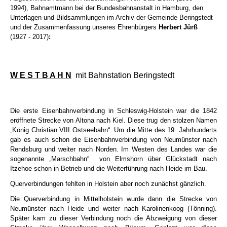
1994), Bahnamtmann bei der Bundesbahnanstalt in Hamburg, den
Unterlagen und Bildsammlungen im Archiv der Gemeinde Beringstedt
und der Zusammenfassung unseres Ehrenbürgers
Herbert Jürß
(1927 - 2017)
:
W E S T B A H N
mit Bahnstation Beringstedt
Die erste Eisenbahnverbindung in Schleswig-Holstein war die
1842
eröffnete Strecke von Altona nach Kiel. Diese trug den stolzen Namen
„König Christian VIII Ostseebahn“. Um die Mitte des 19. Jahrhunderts
gab es auch schon die Eisenbahnverbindung von Neumünster nach
Rendsburg und weiter nach Norden. Im Westen des Landes war die
sogenannte „Marschbahn“
von Elmshorn über Glückstadt nach
Itzehoe schon in Betrieb und die Weiterführung nach Heide im Bau.
Querverbindungen fehlten in Holstein aber noch zunächst gänzlich.
Die Querverbindung in Mittelholstein wurde dann die Strecke von
Neumünster nach Heide und weiter nach Karolinenkoog (Tönning).
Später kam zu dieser Verbindung noch die Abzweigung von dieser