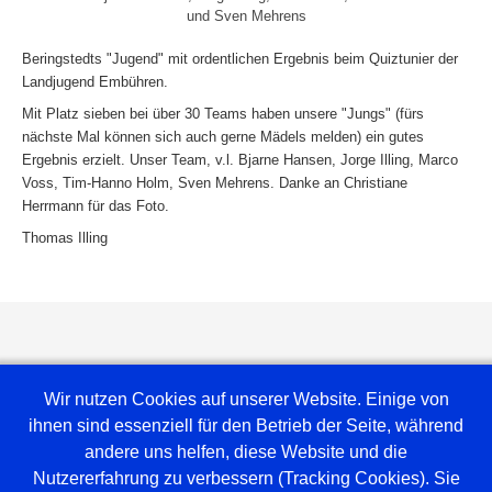
und Sven Mehrens
Beringstedts "Jugend" mit ordentlichen Ergebnis beim Quiztunier der
Landjugend Embühren.
Mit Platz sieben bei über 30 Teams haben unsere "Jungs" (fürs
nächste Mal können sich auch gerne Mädels melden) ein gutes
Ergebnis erzielt. Unser Team, v.l. Bjarne Hansen, Jorge Illing, Marco
Voss, Tim-Hanno Holm, Sven Mehrens. Danke an Christiane
Herrmann für das Foto.
Thomas Illing
Wir nutzen Cookies auf unserer Website. Einige von
ihnen sind essenziell für den Betrieb der Seite, während
andere uns helfen, diese Website und die
Nutzererfahrung zu verbessern (Tracking Cookies). Sie