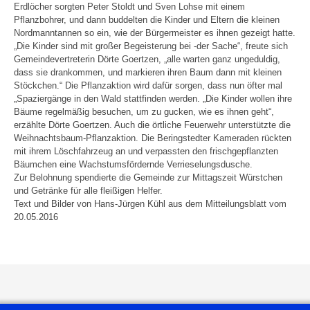
Erdlöcher sorgten Peter Stoldt und Sven Lohse mit einem
Pflanzbohrer, und dann buddelten die Kinder und Eltern die kleinen
Nordmanntannen so ein, wie der Bürgermeister es ihnen gezeigt hatte.
„Die Kinder sind mit großer Begeisterung bei -der Sache“, freute sich
Gemeindevertreterin Dörte Goertzen, „alle warten ganz ungeduldig,
dass sie drankommen, und markieren ihren Baum dann mit kleinen
Stöckchen.“ Die Pflanzaktion wird dafür sorgen, dass nun öfter mal
„Spaziergänge in den Wald stattfinden werden. „Die Kinder wollen ihre
Bäume regelmäßig besuchen, um zu gucken, wie es ihnen geht“,
erzählte Dörte Goertzen. Auch die örtliche Feuerwehr unterstützte die
Weihnachtsbaum-Pflanzaktion. Die Beringstedter Kameraden rückten
mit ihrem Löschfahrzeug an und verpassten den frischgepflanzten
Bäumchen eine Wachstumsfördernde Verrieselungsdusche.
Zur Belohnung spendierte die Gemeinde zur Mittagszeit Würstchen
und Getränke für alle fleißigen Helfer.
Text und Bilder von Hans-Jürgen Kühl aus dem Mitteilungsblatt vom
20.05.2016