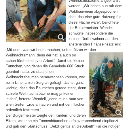
Weihnachtsbäume angepflanzt
worden. „Wir haben nun mit dem
Waldbauverein abgesprochen,
dass das eine gute Nutzung für
diese Fläche wäre“, berichtete
der Bürgermeister. Wendell
schwörte insbesondere die
kleinen Dorfbewohner auf den
anstehenden Pflanzeinsatz ein:
„Mit dem, was wir heute machen, unterstützen wir den
Weihnachtsmann, denn der hat ja auch so
schon fürchterlich viel Arbeit.“ Damit die kleinen
Tännchen, von denen die Gemeinde 600 Stück
geordert hatte, zu stattlichen
Weihnachtsbäumen heranwachsen können, war
beim Einpflanzen Sorgfalt gefragt. „Es ist ganz
wichtig, dass das Bäumchen gerade steht, denn
schiefe Weihnachtsbäume mag ja keiner
leiden“, betonte Wendell, „dann muss man von
allen Seiten Erde anhäufen und mit den Hacken
ordentlich festtreten.“
Der Bürgermeister zeigte den Kindern und deren
Eltern, wie man ein Tannenbäumchen erfolgversprechend einpflanzt
und gab den Startschuss: „Jetzt geht's an die Arbeit!“ Für die nötigen