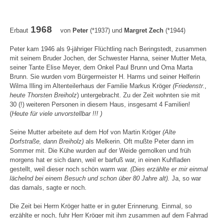
1968
Erbaut
von
Peter
(*1937) und
Margret
Zech
(*1944)
Peter kam 1946 als 9-jähriger Flüchtling nach Beringstedt, zusammen
mit seinem Bruder Jochen, der Schwester Hanna, seiner Mutter Meta,
seiner Tante Elise Meyer, dem Onkel Paul Brunn und Oma Marta
Brunn. Sie wurden vom Bürgermeister H. Harms und seiner Helferin
Wilma Illing im Altenteilerhaus der Familie Markus Kröger
(Friedenstr.,
heute Thorsten Breiholz
) untergebracht. Zu der Zeit wohnten sie mit
30 (!) weiteren Personen in diesem Haus, insgesamt 4 Familien!
(
Heute für viele unvorstellbar !!! )
Seine Mutter arbeitete auf dem Hof von Martin Kröger
(Alte
Dorfstraße, dann Breiholz)
als Melkerin. Oft mußte Peter dann im
Sommer mit. Die Kühe wurden auf der Weide gemolken und früh
morgens hat er sich dann, weil er barfuß war, in einen Kuhfladen
gestellt, weil dieser noch schön warm war.
(Dies erzählte er mir einmal
lächelnd bei einem Besuch und schon über 80 Jahre alt).
Ja, so war
das damals, sagte er noch.
Die Zeit bei Herrn Kröger hatte er in guter Erinnerung. Einmal, so
erzählte er noch, fuhr Herr Kröger mit ihm zusammen auf dem Fahrrad