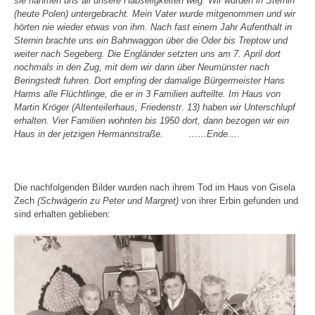
sie nahmen uns all unsere Habseligkeiten weg. Wir wurden in Sternin
(heute Polen) untergebracht. Mein Vater wurde mitgenommen und wir
hörten nie wieder etwas von ihm. Nach fast einem Jahr Aufenthalt in
Sternin brachte uns ein Bahnwaggon über die Oder bis Treptow und
weiter nach Segeberg. Die Engländer setzten uns am 7. April dort
nochmals in den Zug, mit dem wir dann über Neumünster nach
Beringstedt fuhren. Dort empfing der damalige Bürgermeister Hans
Harms alle Flüchtlinge, die er in 3 Familien aufteilte. Im Haus von
Martin Kröger
(Altenteilerhaus, Friedenstr. 13) haben wir Unterschlupf
erhalten. Vier Familien wohnten bis 1950 dort, dann bezogen wir ein
Haus in der jetzigen Hermannstraße.
……Ende….
Die nachfolgenden Bilder wurden nach ihrem Tod im Haus von Gisela
Zech
(Schwägerin zu Peter und Margret)
von ihrer Erbin gefunden und
sind erhalten geblieben: