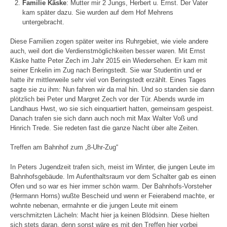
Familie Käske
: Mutter mir 2 Jungs, Herbert u. Ernst. Der Vater
kam später dazu. Sie wurden auf dem Hof Mehrens
untergebracht.
Diese Familien zogen später weiter ins Ruhrgebiet, wie viele andere
auch, weil dort die Verdienstmöglichkeiten besser waren. Mit Ernst
Käske hatte Peter Zech im Jahr 2015 ein Wiedersehen. Er kam mit
seiner Enkelin im Zug nach Beringstedt. Sie war Studentin und er
hatte ihr mittlerweile sehr viel von Beringstedt erzählt. Eines Tages
sagte sie zu ihm: Nun fahren wir da mal hin. Und so standen sie dann
plötzlich bei Peter und Margret Zech vor der Tür. Abends wurde im
Landhaus Hwst, wo sie sich einquartiert hatten, gemeinsam gespeist.
Danach trafen sie sich dann auch noch mit Max Walter Voß und
Hinrich Trede. Sie redeten fast die ganze Nacht über alte Zeiten.
Treffen am Bahnhof zum „8-Uhr-Zug“
In Peters Jugendzeit trafen sich, meist im Winter, die jungen Leute im
Bahnhofsgebäude. Im Aufenthaltsraum vor dem Schalter gab es einen
Ofen und so war es hier immer schön warm. Der Bahnhofs-Vorsteher
(Hermann Horns) wußte Bescheid und wenn er Feierabend machte, er
wohnte nebenan, ermahnte er die jungen Leute mit einem
verschmitzten Lächeln: Macht hier ja keinen Blödsinn. Diese hielten
sich stets daran, denn sonst wäre es mit den Treffen hier vorbei