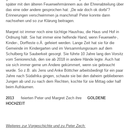
später mit den älteren Feuerwehrmännern aus der Ehrenabteilung über
das eine oder andere gesprochen hat: „De wär doch ok dorbi“?
Erinnerungen verschwimmen ja manchmal! Peter konnte dann
nachsehen und so zur Klärung beitragen.
Margret ist immer noch eine tüchtige Hausfrau, die Haus und Hof in
Ordnung hält. Sie hat immer eine helfende Hand, wenn Feuerwehr-,
Kinder-, Dorffeste o.Ä. gefeiert werden. Lange Zeit hat sie für die
Gemeinde im Kindergarten und im Versammlungsraum auf dem
Schulberg für Sauberkeit gesorgt. Sie führte 10 Jahre lang den Vorsitz
vom Seniorenclub, den sie ab 2018 in andere Hände legte. Auch hat
sie sich immer gerne um Andere gekümmert, wenn sie gebraucht
wurde. So z.B. als Jens und Anke Böttcher arbeitsbedingt für ein paar
Jahre nach Südafrika gingen, schaute sie bei den daheim gebliebenen
Jungen ab und zu nach dem Rechten, kochte für sie Mittag oder half
beim Aufräumen.
2013
feierten Peter und Margret Zech ihre
GOLDENE
HOCHZEIT
Weiteres zur Vorgeschichte und zu Peter Zech: