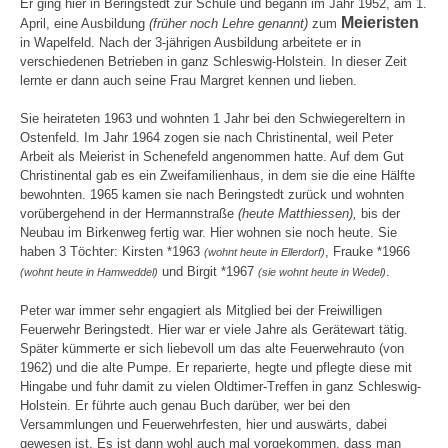
Er ging hier in Beringstedt zur Schule und begann im Jahr 1952, am 1.
Meieristen
April, eine Ausbildung
(früher noch Lehre genannt)
zum
in Wapelfeld. Nach der 3-jährigen Ausbildung arbeitete er in
verschiedenen Betrieben in ganz Schleswig-Holstein. In dieser Zeit
lernte er dann auch seine Frau Margret kennen und lieben.
Sie heirateten 1963 und wohnten 1 Jahr bei den Schwiegereltern in
Ostenfeld. Im Jahr 1964 zogen sie nach Christinental, weil Peter
Arbeit als Meierist in Schenefeld angenommen hatte. Auf dem Gut
Christinental gab es ein Zweifamilienhaus, in dem sie die eine Hälfte
bewohnten. 1965 kamen sie nach Beringstedt zurück und wohnten
vorübergehend in der Hermannstraße
(heute Matthiessen),
bis der
Neubau im Birkenweg fertig war. Hier wohnen sie noch heute. Sie
haben 3 Töchter: Kirsten *1963
, Frauke *1966
(wohnt heute in Ellerdorf)
und Birgit *1967
.
(wohnt heute in Hamweddel)
(sie wohnt heute in Wedel)
Peter war immer sehr engagiert als Mitglied bei der Freiwilligen
Feuerwehr Beringstedt. Hier war er viele Jahre als Gerätewart tätig.
Später kümmerte er sich liebevoll um das alte Feuerwehrauto (von
1962) und die alte Pumpe. Er reparierte, hegte und pflegte diese mit
Hingabe und fuhr damit zu vielen Oldtimer-Treffen in ganz Schleswig-
Holstein. Er führte auch genau Buch darüber, wer bei den
Versammlungen und Feuerwehrfesten, hier und auswärts, dabei
gewesen ist. Es ist dann wohl auch mal vorgekommen, dass man