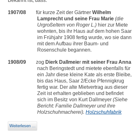
Bekannt ist, dass:
1907/08
für kurze Zeit der Gärtner
Wilhelm
Lamprecht und seine Frau Marie
(die
Urgroßeltern von Roger L.)
hier zur Miete
wohnten, bis ihr Haus auf dem hohen Saar
im Frühjahr 1908 fertig wurde, wo sie dann
mit dem Aufbau ihrer Baum- und
Rosenschule begannen.
1908/09
zog
Dierk Dallmeie
r
mit seiner Frau Anna
nach Beringstedt und mietete ebenfalls für
ein Jahr diese kleine Kate als erste Bleibe,
bis das Haus, Saar 2/Ecke Pfennigkrug
fertig war. Der alte Mietvertrag aus dieser
Zeit ist erhalten geblieben und befindet
sich im Besitz von Kurt Dallmeyer
(Siehe
Bericht: Familie Dallmeyer und ihre
Holzschuhmacherei).
Holzschuhfabrik
Weiterlesen ...