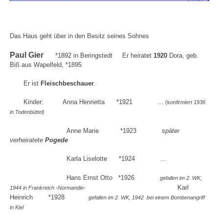
Das Haus geht über in den Besitz seines Sohnes
Paul Gier
*1892 in Beringstedt Er heiratet
1920
Dora, geb.
Biß aus Wapelfeld, *1895
Er ist
Fleischbeschauer
.
Kinder: Anna Henrietta *1921 ...
(k
onfirmiert 1936
in Todenbüttel)
Anne Marie *1923
später
verheiratete
Pogede
Karla Liselotte *1924 ...
Hans Ernst Otto *1926
gefallen im 2. WK,
Karl
1944 in Frankreich -Normandie-
Heinrich *1928
gefallen im 2. WK, 1942 bei einem Bombenangriff
in Kiel