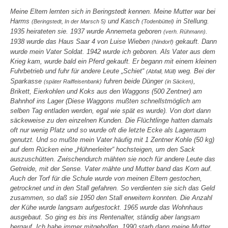
Meine Eltern lernten sich in Beringstedt kennen. Meine Mutter war bei
Harms
und Kasch
in Stellung.
(Beringstedt, In der Marsch 5)
(Todenbüttel)
1935 heirateten sie. 1937 wurde Annemeta geboren
.
(verh. Rühmann)
1938 wurde das Haus Saar 4 von Luise Wieben
gekauft. Dann
(Nindorf)
wurde mein Vater Soldat. 1942 wurde ich geboren. Als Vater aus dem
Krieg kam, wurde bald ein Pferd gekauft. Er begann mit einem kleinen
Fuhrbetrieb und fuhr für andere Leute „Schiet“
weg. Bei der
(Abfall, Müll)
Sparkasse
fuhren beide Dünger
,
(später Raiffeisenbank)
(in Säcken)
Brikett, Eierkohlen und Koks aus den Waggons
(500 Zentner) am
Bahnhof ins Lager
(Diese Waggons mußten schnellstmöglich am
selben Tag entladen werden, egal wie spät es wurde
). Von dort dann
säckeweise zu den einzelnen Kunden. Die Flüchtlinge hatten damals
oft nur wenig Platz und so wurde oft die letzte Ecke als Lagerraum
genutzt. Und so mußte mein Vater häufig mit 1 Zentner Kohle (50 kg)
auf dem Rücken eine „Hühnerleiter“ hochsteigen, um den Sack
auszuschütten. Zwischendurch mähten sie noch für andere Leute das
Getreide, mit der Sense. Vater mähte und Mutter band das Korn auf.
Auch der Torf für die Schule wurde von meinen Eltern gestochen,
getrocknet und in den Stall gefahren. So verdienten sie sich das Geld
zusammen, so daß sie 1950 den Stall erweitern konnten. Die Anzahl
der Kühe wurde langsam aufgestockt. 1965 wurde das Wohnhaus
ausgebaut. So ging es bis ins Rentenalter, ständig aber langsam
bergauf. Ich habe immer mitgeholfen. 1990 starb dann meine Mutter.