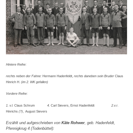
Hintere Reihe:
rechts neben der Fahne:
Hermann Hadenfeldt,
rechts daneben sein Bruder
Claus
Hinrich H.
(im 2. WK gefallen)
Vordere Reihe:
1. v.l.
Claus Schrum
4.
Carl Sievers, Ernst Hadenfeldt
2.v.r.
Hinrichs
(?)
, August Sievers
Erzählt und aufgeschrieben von
Käte Rohwer
, geb. Hadenfeldt,
Pfennigkrug 4 (Todenbüttel):