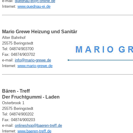
e-mail:
quednau-ei@t-online.de
Internet:
www.quednau-ei.de
Mario Grewe Heizung und Sanitär
Alter Bahnhof
25575 Beringstedt
Tel: 04874/903700
Fax: 04874/903702
e-mail:
info@mario-grewe.de
Internet:
www.mario-grewe.de
Bären - Treff
Der Fruchtgummi - Laden
Osterbrook 1
25575 Beringstedt
Tel: 04874/900202
Fax: 04874/900203
e-mail:
onlineshop@baeren-treff.de
Internet:
www.baeren-treff.de