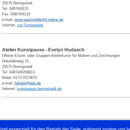
25575 Beringstedt
Tel: 04874/9131
Fax: 04874/9133
e-mail:
riese-automobile@t-online.de
Internet:
zur Firmenseite
Atelier Kunstpause - Evelyn Hudasch
Offene Einzel- oder Gruppen-Atelierkurse für Malerei und Zeichnungen
Holunderweg 15
25575 Beringstedt
Tel: 04874/8269913
Mobil: 0171/7073670
e-mail:
farbart@web.de
Internet:
kunstpause.beringstedt.de
ind essenziell für den Betrieb der Seite, während andere uns 