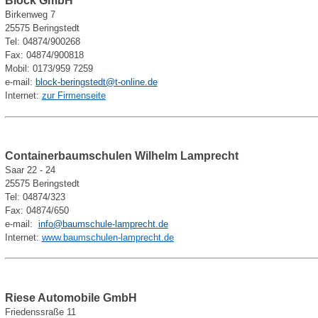
Block GmbH
Birkenweg 7
25575 Beringstedt
Tel: 04874/900268
Fax: 04874/900818
Mobil: 0173/959 7259
e-mail:
block-beringstedt@t-online.de
Internet:
zur Firmenseite
Containerbaumschulen Wilhelm Lamprecht
Saar 22 - 24
25575 Beringstedt
Tel: 04874/323
Fax: 04874/650
e-mail:
info@baumschule-lamprecht.de
Internet:
www.baumschulen-lamprecht.de
Riese Automobile GmbH
Friedenssraße 11