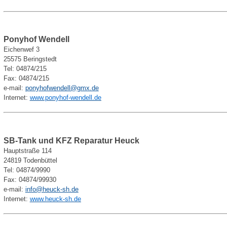
Ponyhof Wendell
Eichenwef 3
25575 Beringstedt
Tel: 04874/215
Fax: 04874/215
e-mail:
ponyhofwendell@gmx.de
Internet:
www.ponyhof-wendell.de
SB-Tank und KFZ Reparatur Heuck
Hauptstraße 114
24819 Todenbüttel
Tel: 04874/9990
Fax: 04874/99930
e-mail:
info@heuck-sh.de
Internet:
www.heuck-sh.de