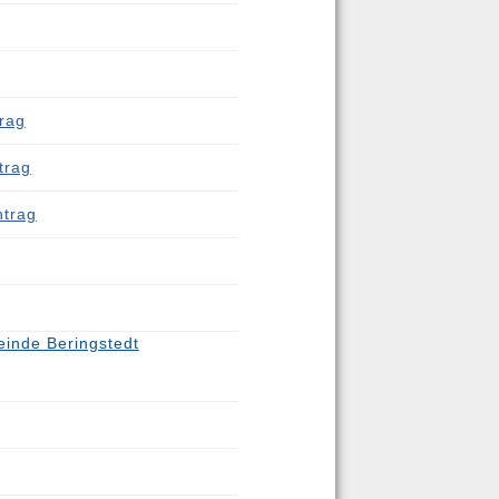
rag
trag
htrag
inde Beringstedt