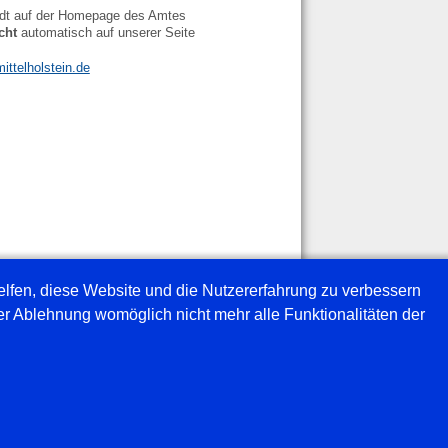
tedt auf der Homepage des Amtes
cht
automatisch auf unserer Seite
ittelholstein.de
helfen, diese Website und die Nutzererfahrung zu verbessern
Weblinks
er Ablehnung womöglich nicht mehr alle Funktionalitäten der
Amt Mittelholstein
Versammlungsraum
Spielplan Tischtennis
Hallenbelegung