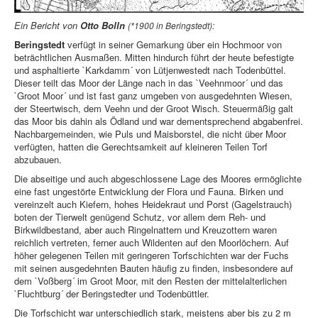
Ein Bericht von
Otto Bolln
(*1900 in Beringstedt):
Beringstedt
verfügt in seiner Gemarkung über ein Hochmoor von
beträchtlichen Ausmaßen. Mitten hindurch führt der heute befestigte
und asphaltierte `Karkdamm´ von Lütjenwestedt nach Todenbüttel.
Dieser teilt das Moor der Länge nach in das `Veehnmoor´ und das
`Groot Moor´ und ist fast ganz umgeben von ausgedehnten Wiesen,
der Steertwisch, dem Veehn und der Groot Wisch. Steuermäßig galt
das Moor bis dahin als Ödland und war dementsprechend abgabenfrei.
Nachbargemeinden, wie Puls und Maisborstel, die nicht über Moor
verfügten, hatten die Gerechtsamkeit auf kleineren Teilen Torf
abzubauen.
Die abseitige und auch abgeschlossene Lage des Moores ermöglichte
eine fast ungestörte Entwicklung der Flora und Fauna. Birken und
vereinzelt auch Kiefern, hohes Heidekraut und Porst (Gagelstrauch)
boten der Tierwelt genügend Schutz, vor allem dem Reh- und
Birkwildbestand, aber auch Ringelnattern und Kreuzottern waren
reichlich vertreten, ferner auch Wildenten auf den Moorlöchern. Auf
höher gelegenen Teilen mit geringeren Torfschichten war der Fuchs
mit seinen ausgedehnten Bauten häufig zu finden, insbesondere auf
dem `Voßberg´ im Groot Moor, mit den Resten der mittelalterlichen
`Fluchtburg´ der Beringstedter und Todenbüttler.
Die Torfschicht war unterschiedlich stark, meistens aber bis zu 2 m