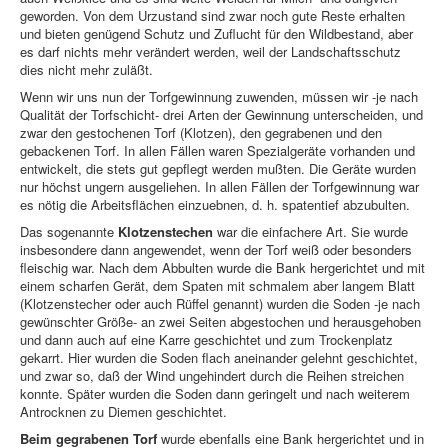
geworden. Von dem Urzustand sind zwar noch gute Reste erhalten
und bieten genügend Schutz und Zuflucht für den Wildbestand, aber
es darf nichts mehr verändert werden, weil der Landschaftsschutz
dies nicht mehr zuläßt.
Wenn wir uns nun der Torfgewinnung zuwenden, müssen wir -je nach
Qualität der Torfschicht- drei Arten der Gewinnung unterscheiden, und
zwar den gestochenen Torf (Klotzen), den gegrabenen und den
gebackenen Torf. In allen Fällen waren Spezialgeräte vorhanden und
entwickelt, die stets gut gepflegt werden mußten. Die Geräte wurden
nur höchst ungern ausgeliehen. In allen Fällen der Torfgewinnung war
es nötig die Arbeitsflächen einzuebnen, d. h. spatentief abzubulten.
Das sogenannte
Klotzenstechen
war die einfachere Art. Sie wurde
insbesondere dann angewendet, wenn der Torf weiß oder besonders
fleischig war. Nach dem Abbulten wurde die Bank hergerichtet und mit
einem scharfen Gerät, dem Spaten mit schmalem aber langem Blatt
(Klotzenstecher oder auch Rüffel genannt) wurden die Soden -je nach
gewünschter Größe- an zwei Seiten abgestochen und herausgehoben
und dann auch auf eine Karre geschichtet und zum Trockenplatz
gekarrt. Hier wurden die Soden flach aneinander gelehnt geschichtet,
und zwar so, daß der Wind ungehindert durch die Reihen streichen
konnte. Später wurden die Soden dann geringelt und nach weiterem
Antrocknen zu Diemen geschichtet.
Beim gegrabenen Torf
wurde ebenfalls eine Bank hergerichtet und in