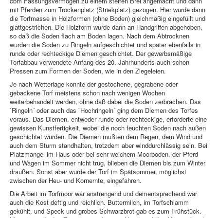
cbm Fassungsvermögen zu einem steifen Brei angemacht und dann
mit Pferden zum Trockenplatz (Striekplatz) gezogen. Hier wurde dann
die Torfmasse in Holzformen (ohne Boden) gleichmäßig eingefüllt und
glattgestrichen. Die Holzform wurde dann an Handgriffen abgehoben,
so daß die Soden flach am Boden lagen. Nach dem Abtrocknen
wurden die Soden zu Ringeln aufgeschichtet und später ebenfalls in
runde oder rechteckige Diemen geschichtet. Der gewerbsmäßige
Torfabbau verwendete Anfang des 20. Jahrhunderts auch schon
Pressen zum Formen der Soden, wie in den Ziegeleien.
Je nach Wetterlage konnte der gestochene, gegrabene oder
gebackene Torf meistens schon nach wenigen Wochen
weiterbehandelt werden, ohne daß dabei die Soden zerbrachen. Das
`Ringeln´ oder auch das `Hochringeln´ ging dem Diemen des Torfes
voraus. Das Diemen, entweder runde oder rechteckige, erforderte eine
gewissen Kunstfertigkeit, wobei die noch feuchten Soden nach außen
geschichtet wurden. Die Diemen mußten dem Regen, dem Wind und
auch dem Sturm standhalten, trotzdem aber winddurchlässig sein. Bei
Platzmangel im Haus oder bei sehr weichem Moorboden, der Pferd
und Wagen im Sommer nicht trug, blieben die Diemen bis zum Winter
draußen. Sonst aber wurde der Torf im Spätsommer, möglichst
zwischen der Heu- und Kornernte, eingefahren.
Die Arbeit im Torfmoor war anstrengend und dementsprechend war
auch die Kost deftig und reichlich. Buttermilch, im Torfschlamm
gekühlt, und Speck und grobes Schwarzbrot gab es zum Frühstück.