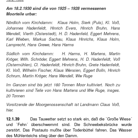
Am 18.2.1930 sind die von 1925 – 1928 vermessenen
Moorteile urbar:
Nördlich vom Kirchdamm: Klaus Holm, Sierk (Puls), Kl. Voß,
Johannes Hadenfeldt, Hinrich Evers, Hinrich Bruhn, Hans
Wendell, Vierth (Osterstedt), H. D. Hadenfeld, Eggert Mehrens,
Karl Wieben, Markus Sachau, Klaus Hinrichs, Klaus Holm,
Lamprecht, Hans Grewe, Hans Harms
Südlich vom Kirchdamm: H. Harms, H. Martens, Martin
Kröger, Wilh. Schröder, Eggert Mehrens, H. D. Hadenfeldt, Voß
(Ostermühlen), Cl. Hadenfeldt, Hinrich Bruhn, Grete Hadenfeldt,
Kl. Voß, Wilhelm Fischer, Klaus Wensien, Eggert Bolln, Hinrich
Schrum, Martin Kröger, Hans Wendell, Ww Ruge
Im Ganzen sind bis jetzt 180 Tonnen Moor kultiviert. Noch zu
kultivieren sind Teile von Hans Martens und Ww Ruge, insges.
20 Tonnen
Vorsitzende der Moorgenossenschaft ist Landmann Claus Voß,
hier.
12.1.39
Das Tauwetter setzt so stark ein, daß die `Große Wiese´
und `Fehn´ überschwemmt sind. Die Schneebeksbrücke wurde
zerstört. Das Postauto mußte über Todenbüttel fahren. Das Wasser
des Mühlenteichs stieg über den Damm.