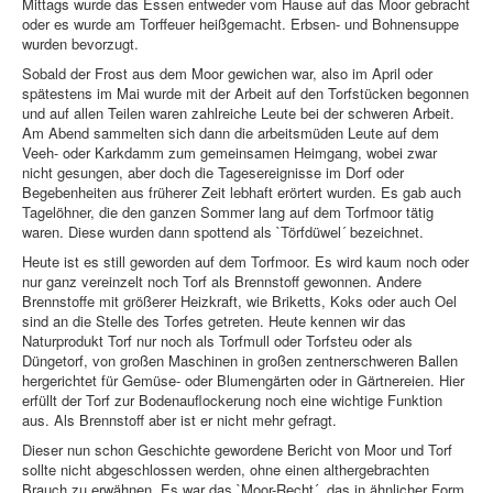
Mittags wurde das Essen entweder vom Hause auf das Moor gebracht
oder es wurde am Torffeuer heißgemacht. Erbsen- und Bohnensuppe
wurden bevorzugt.
Sobald der Frost aus dem Moor gewichen war, also im April oder
spätestens im Mai wurde mit der Arbeit auf den Torfstücken begonnen
und auf allen Teilen waren zahlreiche Leute bei der schweren Arbeit.
Am Abend sammelten sich dann die arbeitsmüden Leute auf dem
Veeh- oder Karkdamm zum gemeinsamen Heimgang, wobei zwar
nicht gesungen, aber doch die Tagesereignisse im Dorf oder
Begebenheiten aus früherer Zeit lebhaft erörtert wurden. Es gab auch
Tagelöhner, die den ganzen Sommer lang auf dem Torfmoor tätig
waren. Diese wurden dann spottend als `Törfdüwel´ bezeichnet.
Heute ist es still geworden auf dem Torfmoor. Es wird kaum noch oder
nur ganz vereinzelt noch Torf als Brennstoff gewonnen. Andere
Brennstoffe mit größerer Heizkraft, wie Briketts, Koks oder auch Oel
sind an die Stelle des Torfes getreten. Heute kennen wir das
Naturprodukt Torf nur noch als Torfmull oder Torfsteu oder als
Düngetorf, von großen Maschinen in großen zentnerschweren Ballen
hergerichtet für Gemüse- oder Blumengärten oder in Gärtnereien. Hier
erfüllt der Torf zur Bodenauflockerung noch eine wichtige Funktion
aus. Als Brennstoff aber ist er nicht mehr gefragt.
Dieser nun schon Geschichte gewordene Bericht von Moor und Torf
sollte nicht abgeschlossen werden, ohne einen althergebrachten
Brauch zu erwähnen. Es war das `Moor-Recht´, das in ähnlicher Form