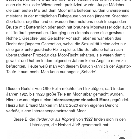
auch als Heu- oder Wiesenrecht praktiziert wurde: Junge Mädchen,
die zum ersten Mal auf dem Moor mitarbeiteten wurden unversehens,
meistens in der mittäglichen Ruhepause von den jüngeren Knechten
überfallen, ergriffen und es wurden ihre meistens noch knospenden
Brüste mit Buttermilch oder auch mit braunem Moorwasser oder auch
mit Torfbrei gewaschen. Das ging nun niemals ohne eine gewisse
Rohheit, Geschrei und Gelächter vor sich, aber es war eben das
Recht der jüngeren Generation, wobei die Sexualität keine oder nur
eine ganz untergeordnete Rolle spielte. Die Betroffene hatte nach
überstandener Prozedur das Moor-Recht erhalten, sie waren damit
geweiht und hatten in den folgenden Jahren keine Angriffe mehr zu
befürchten. Heute weiß man von diesem Brauch -ähnlich der Äquator-
Taufe- kaum noch. Man kann nur sagen: „Schade“.
Diesem Bericht von Otto Bolln möchte ich hinzufügen, daß in den
Jahren 1925 bis 1928 große Teile im Moor urbar gemacht wurden.
Hierzu wurde eigens eine
Interessengemeinschaft Moor
gegründet.
Hierzu hat Erhard Marxen im März 2020 einen eigenen Bericht
verfaßt, siehe Interessengemeinschaft Moor.
Diese Bilder
(leider nur als Kopien)
von
1927
finden sich in den
Unterlagen, die Herbert Jürß gesammelt hat: