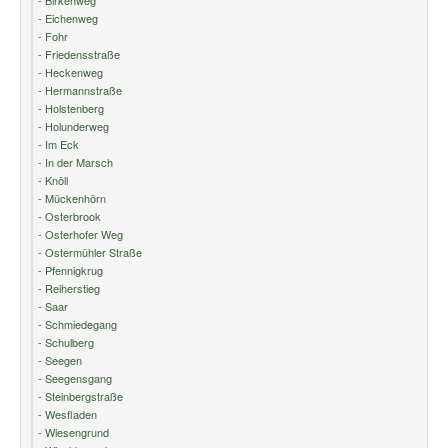
- Eichenweg
- Fohr
- Friedensstraße
- Heckenweg
- Hermannstraße
- Holstenberg
- Holunderweg
- Im Eck
- In der Marsch
- Knöll
- Mückenhörn
- Osterbrook
- Osterhofer Weg
- Ostermühler Straße
- Pfennigkrug
- Reiherstieg
- Saar
- Schmiedegang
- Schulberg
- Seegen
- Seegensgang
- Steinbergstraße
- Wesfladen
- Wiesengrund