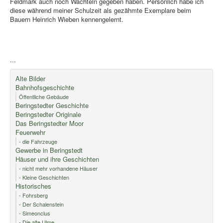
Feldmark auch noch Wachteln gegeben haben. Persönlich habe ich
diese während meiner Schulzeit als gezähmte Exemplare beim
Bauern Heinrich Wieben kennengelernt.
...
Alte Bilder
Bahnhofsgeschichte
Öffentliche Gebäude
Beringstedter Geschichte
Beringstedter Originale
Das Beringstedter Moor
Feuerwehr
- die Fahrzeuge
Gewerbe in Beringstedt
Häuser und ihre Geschichten
- nicht mehr vorhandene Häuser
- Kleine Geschichten
Historisches
- Fohrsberg
- Der Schalenstein
- Simeonclus
- Die alte Ulme