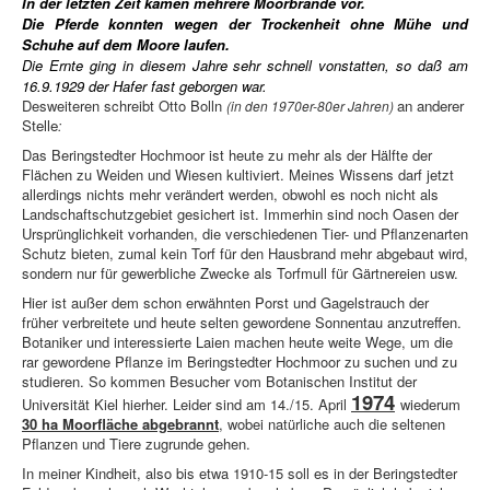
In der letzten Zeit kamen mehrere Moorbrände vor.
Die Pferde konnten wegen der Trockenheit ohne Mühe und
Schuhe auf dem Moore laufen.
Die Ernte ging in diesem Jahre sehr schnell vonstatten, so daß am
16.9.1929 der Hafer fast geborgen war.
Desweiteren schreibt Otto Bolln
an anderer
(in den 1970er-80er Jahren)
Stelle
:
Das Beringstedter Hochmoor ist heute zu mehr als der Hälfte der
Flächen zu Weiden und Wiesen kultiviert. Meines Wissens darf jetzt
allerdings nichts mehr verändert werden, obwohl es noch nicht als
Landschaftschutzgebiet gesichert ist. Immerhin sind noch Oasen der
Ursprünglichkeit vorhanden, die verschiedenen Tier- und Pflanzenarten
Schutz bieten, zumal kein Torf für den Hausbrand mehr abgebaut wird,
sondern nur für gewerbliche Zwecke als Torfmull für Gärtnereien usw.
Hier ist außer dem schon erwähnten Porst und Gagelstrauch der
früher verbreitete und heute selten gewordene Sonnentau anzutreffen.
Botaniker und interessierte Laien machen heute weite Wege, um die
rar gewordene Pflanze im Beringstedter Hochmoor zu suchen und zu
studieren. So kommen Besucher vom Botanischen Institut der
1974
Universität Kiel hierher. Leider sind am 14./15. April
wiederum
30 ha Moorfläche abgebrannt
, wobei natürliche auch die seltenen
Pflanzen und Tiere zugrunde gehen.
In meiner Kindheit, also bis etwa 1910-15 soll es in der Beringstedter