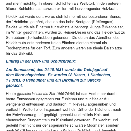
und mehr mächtig. In oberen Schichten als Weißtorf, in den unteren,
älteren Schichten als schwarzer Torf mit hervorragender Heizkraft.
Heidekraut wurde dort, wo es sich lohnte mit der besonderen Sense,
der `Heidlehn´ gemäht, ebenso das hohe Bentgras (Pfeifengras).
Beides wurde als Einstreu für Viehställe benötigt. Junge Birkenheiser,
im Winter geschnitten, wurden zu Reiser-Besen und das Heidekraut zu
Schrubbern (Torfschrubber) gebunden. Die durch das Abmähen des
Heidekrauts entstandenen freien Flächen dienten einmal als
Trockenplätze für den Torf. Zum anderen waren sie ideale Balzplätze
für das Birkwild.
Eintrag in der Dorf- und Schulchronik:
Am Sonnabend, den 04.10.1931 wurde die Treibjagd auf
dem Moor abgehalten. Es wurden 28 Hasen, 1 Kaninchen,
1 Fuchs, 8 Rebhühner und ein Birkhuhn zur Strecke
gebracht.
Heute
ist das Hochmoor durch
(gemeint ist hier die Zeit 1960/70/80)
breite Entwässerungsgräben zur Fuhlenau und zur Haaler Au
weitgehend entwässert und dadurch im Nieveau abgesunken und
verflacht. Weite Teile, insgesamt wohl ein Drittel der Fläche ist nach
der Entwässerung tief gepflügt, gehackt und mittels Kalk und
chemischen Düngemitteln zu Kulturland geworden. Es wächst und
gedeiht hier nicht nur der sogenannte schwarze Moorhafer, sondern
auch Weißklee und es sind weite Weiden für Milch- und Jungvieh