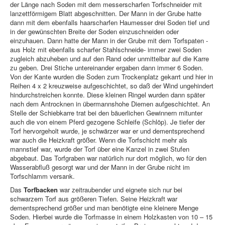
der Länge nach Soden mit dem messerscharfen Torfschneider mit
lanzettförmigem Blatt abgeschnitten. Der Mann in der Grube hatte
dann mit dem ebenfalls haarscharfen Haumesser drei Soden tief und
in der gewünschten Breite der Soden einzuschneiden oder
einzuhauen. Dann hatte der Mann in der Grube mit dem Torfspaten -
aus Holz mit ebenfalls scharfer Stahlschneide- immer zwei Soden
zugleich abzuheben und auf den Rand oder unmittelbar auf die Karre
zu geben. Drei Stiche untereinander ergaben dann immer 6 Soden.
Von der Kante wurden die Soden zum Trockenplatz gekarrt und hier in
Reihen 4 x 2 kreuzweise aufgeschichtet, so daß der Wind ungehindert
hindurchstreichen konnte. Diese kleinen Ringel wurden dann später
nach dem Antrocknen in übermannshohe Diemen aufgeschichtet. An
Stelle der Schiebkarre trat bei den bäuerlichen Gewinnern mitunter
auch die von einem Pferd gezogene Schleife (Schlöp). Je tiefer der
Torf hervorgeholt wurde, je schwärzer war er und dementsprechend
war auch die Heizkraft größer. Wenn die Torfschicht mehr als
mannstief war, wurde der Torf über eine Kanzel in zwei Stufen
abgebaut. Das Torfgraben war natürlich nur dort möglich, wo für den
Wasserabfluß gesorgt war und der Mann in der Grube nicht im
Torfschlamm versank.
Das
Torfbacken
war zeitraubender und eignete sich nur bei
schwarzem Torf aus größeren Tiefen. Seine Heizkraft war
dementsprechend größer und man benötigte eine kleinere Menge
Soden. Hierbei wurde die Torfmasse in einem Holzkasten von 10 – 15