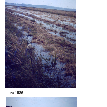
1986
… und