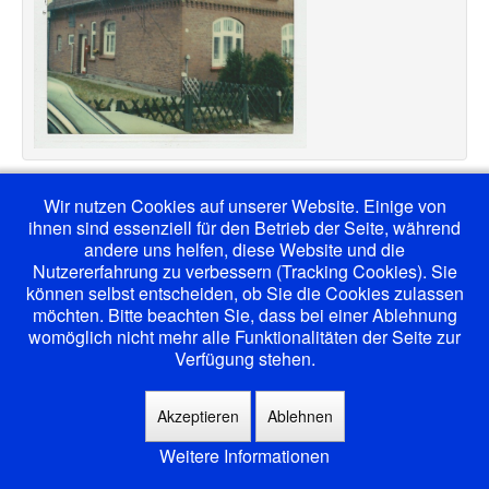
Wir nutzen Cookies auf unserer Website. Einige von
ihnen sind essenziell für den Betrieb der Seite, während
andere uns helfen, diese Website und die
Nutzererfahrung zu verbessern (Tracking Cookies). Sie
können selbst entscheiden, ob Sie die Cookies zulassen
möchten. Bitte beachten Sie, dass bei einer Ablehnung
womöglich nicht mehr alle Funktionalitäten der Seite zur
Verfügung stehen.
Akzeptieren
Ablehnen
Weitere Informationen
© 2026 Gemeinde-Beringstedt
Back to Top