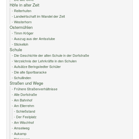
Höfe in alter Zeit
- Reiterhufen
- Landwirtschaft im Wandel der Zeit
- Westerhorn
Ostermühlen
- Timm Kröger
- Auszug aus der Amtsstube
- Stickelloh
Schule
- Die Geschichte der alten Schule in der Dorfstraße
- Verzeichnis der Lehrkräfte in den Schulen
- Aufsätze Beringstedter Schüler
- Die alte Sportbaracke
- Schullinden
Straßen und Wege
- Frühere Straßenverhältnisse
- Alte Dorfstraße
- Am Bahnhof
- Am Ellerrehm
- Schießstand
- Der Festplatz
- Am Wischhof
- Amselweg
- Aukamp
- Birkenweg