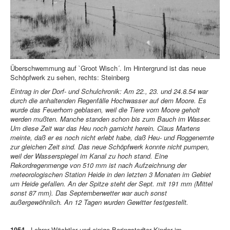
Überschwemmung auf `Groot Wisch´. Im Hintergrund ist das neue
Schöpfwerk zu sehen, rechts: Steinberg
Eintrag in der Dorf- und Schulchronik: Am 22., 23. und 24.8.54 war
durch die anhaltenden Regenfälle Hochwasser auf dem Moore. Es
wurde das Feuerhorn geblasen, weil die Tiere vom Moore geholt
werden mußten. Manche standen schon bis zum Bauch im Wasser.
Um diese Zeit war das Heu noch garnicht herein. Claus Martens
meinte, daß er es noch nicht erlebt habe, daß Heu- und Roggenernte
zur gleichen Zeit sind. Das neue Schöpfwerk konnte nicht pumpen,
weil der Wasserspiegel im Kanal zu hoch stand. Eine
Rekordregenmenge von 510 mm ist nach Aufzeichnung der
meteorologischen Station Heide in den letzten 3 Monaten im Gebiet
um Heide gefallen. An der Spitze steht der Sept. mit 191 mm (Mittel
sonst 87 mm). Das Septemberwetter war auch sonst
außergewöhnlich. An 12 Tagen wurden Gewitter festgestellt.
1954
Lehrer Wächtler und einige Beringstedter Kinder im