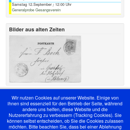
Samstag 12.September
12:00 Uhr
/
Generalprobe Gesangsverein
Bilder aus alten Zeiten
Wir nutzen Cookies auf unserer Website. Einige von
ihnen sind essenziell für den Betrieb der Seite, während
andere uns helfen, diese Website und die
Nutzererfahrung zu verbessern (Tracking Cookies). Sie
können selbst entscheiden, ob Sie die Cookies zulassen
möchten. Bitte beachten Sie, dass bei einer Ablehnung