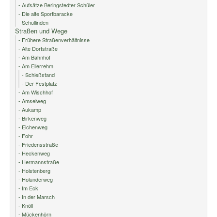
- Aufsätze Beringstedter Schüler
- Die alte Sportbaracke
- Schullinden
Straßen und Wege
- Frühere Straßenverhältnisse
- Alte Dorfstraße
- Am Bahnhof
- Am Ellerrehm
- Schießstand
- Der Festplatz
- Am Wischhof
- Amselweg
- Aukamp
- Birkenweg
- Eichenweg
- Fohr
- Friedensstraße
- Heckenweg
- Hermannstraße
- Holstenberg
- Holunderweg
- Im Eck
- In der Marsch
- Knöll
- Mückenhörn