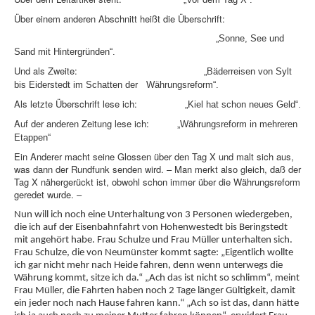
Über einem anderen Abschnitt heißt die Überschrift:
„Sonne, See und
Sand mit Hintergründen“.
Und als Zweite:
„Bäderreisen von Sylt
bis Eiderstedt im Schatten der Währungsreform“.
Als letzte Überschrift lese ich:
„Kiel hat schon neues Geld“.
Auf der anderen Zeitung lese ich:
„Währungsreform in mehreren
Etappen“
Ein Anderer macht seine Glossen über den Tag X und malt sich aus,
was dann der Rundfunk senden wird. – Man merkt also gleich, daß der
Tag X nähergerückt ist, obwohl schon immer über die Währungsreform
geredet wurde. –
Nun will ich noch eine Unterhaltung von 3 Personen wiedergeben,
die ich auf der Eisenbahnfahrt von Hohenwestedt bis Beringstedt
mit angehört habe. Frau Schulze und Frau Müller unterhalten sich.
Frau Schulze, die von Neumünster kommt sagte: „Eigentlich wollte
ich gar nicht mehr nach Heide fahren, denn wenn unterwegs die
Währung kommt, sitze ich da.“ „Ach das ist nicht so schlimm“, meint
Frau Müller, die Fahrten haben noch 2 Tage länger Gültigkeit, damit
ein jeder noch nach Hause fahren kann.“ „Ach so ist das, dann hätte