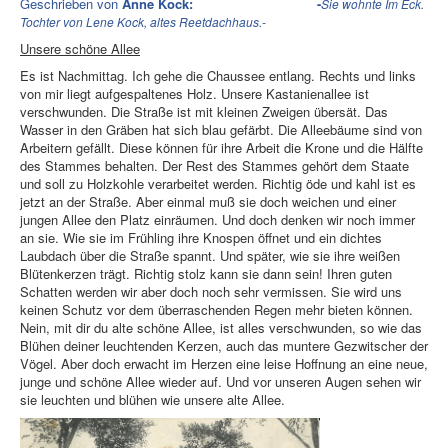
Geschrieben von
Anne Kock: -
Sie wohnte Im Eck.
Tochter von Lene Kock, altes Reetdachhaus.-
Unsere schöne Allee
Es ist Nachmittag. Ich gehe die Chaussee entlang. Rechts und links
von mir liegt aufgespaltenes Holz. Unsere Kastanienallee ist
verschwunden. Die Straße ist mit kleinen Zweigen übersät. Das
Wasser in den Gräben hat sich blau gefärbt. Die Alleebäume sind von
Arbeitern gefällt. Diese können für ihre Arbeit die Krone und die Hälfte
des Stammes behalten. Der Rest des Stammes gehört dem Staate
und soll zu Holzkohle verarbeitet werden. Richtig öde und kahl ist es
jetzt an der Straße. Aber einmal muß sie doch weichen und einer
jungen Allee den Platz einräumen. Und doch denken wir noch immer
an sie. Wie sie im Frühling ihre Knospen öffnet und ein dichtes
Laubdach über die Straße spannt. Und später, wie sie ihre weißen
Blütenkerzen trägt. Richtig stolz kann sie dann sein! Ihren guten
Schatten werden wir aber doch noch sehr vermissen. Sie wird uns
keinen Schutz vor dem überraschenden Regen mehr bieten können.
Nein, mit dir du alte schöne Allee, ist alles verschwunden, so wie das
Blühen deiner leuchtenden Kerzen, auch das muntere Gezwitscher der
Vögel. Aber doch erwacht im Herzen eine leise Hoffnung an eine neue,
junge und schöne Allee wieder auf. Und vor unseren Augen sehen wir
sie leuchten und blühen wie unsere alte Allee.