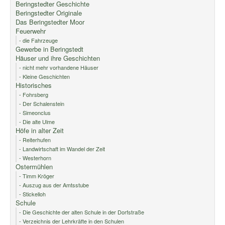
Beringstedter Geschichte
Beringstedter Originale
Das Beringstedter Moor
Feuerwehr
- die Fahrzeuge
Gewerbe in Beringstedt
Häuser und ihre Geschichten
- nicht mehr vorhandene Häuser
- Kleine Geschichten
Historisches
- Fohrsberg
- Der Schalenstein
- Simeonclus
- Die alte Ulme
Höfe in alter Zeit
- Reiterhufen
- Landwirtschaft im Wandel der Zeit
- Westerhorn
Ostermühlen
- Timm Kröger
- Auszug aus der Amtsstube
- Stickelloh
Schule
- Die Geschichte der alten Schule in der Dorfstraße
- Verzeichnis der Lehrkräfte in den Schulen