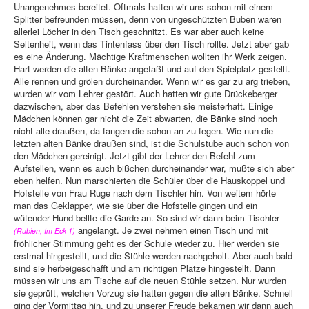
Unangenehmes bereitet. Oftmals hatten wir uns schon mit einem
Splitter befreunden müssen, denn von ungeschützten Buben waren
allerlei Löcher in den Tisch geschnitzt. Es war aber auch keine
Seltenheit, wenn das Tintenfass über den Tisch rollte. Jetzt aber gab
es eine Änderung. Mächtige Kraftmenschen wollten ihr Werk zeigen.
Hart werden die alten Bänke angefaßt und auf den Spielplatz gestellt.
Alle rennen und grölen durcheinander. Wenn wir es gar zu arg trieben,
wurden wir vom Lehrer gestört. Auch hatten wir gute Drückeberger
dazwischen, aber das Befehlen verstehen sie meisterhaft. Einige
Mädchen können gar nicht die Zeit abwarten, die Bänke sind noch
nicht alle draußen, da fangen die schon an zu fegen. Wie nun die
letzten alten Bänke draußen sind, ist die Schulstube auch schon von
den Mädchen gereinigt. Jetzt gibt der Lehrer den Befehl zum
Aufstellen, wenn es auch bißchen durcheinander war, mußte sich aber
eben helfen. Nun marschierten die Schüler über die Hauskoppel und
Hofstelle von Frau Ruge nach dem Tischler hin. Von weitem hörte
man das Geklapper, wie sie über die Hofstelle gingen und ein
wütender Hund bellte die Garde an. So sind wir dann beim Tischler
angelangt. Je zwei nehmen einen Tisch und mit
(Rubien, Im Eck 1)
fröhlicher Stimmung geht es der Schule wieder zu. Hier werden sie
erstmal hingestellt, und die Stühle werden nachgeholt. Aber auch bald
sind sie herbeigeschafft und am richtigen Platze hingestellt. Dann
müssen wir uns am Tische auf die neuen Stühle setzen. Nur wurden
sie geprüft, welchen Vorzug sie hatten gegen die alten Bänke. Schnell
ging der Vormittag hin, und zu unserer Freude bekamen wir dann auch