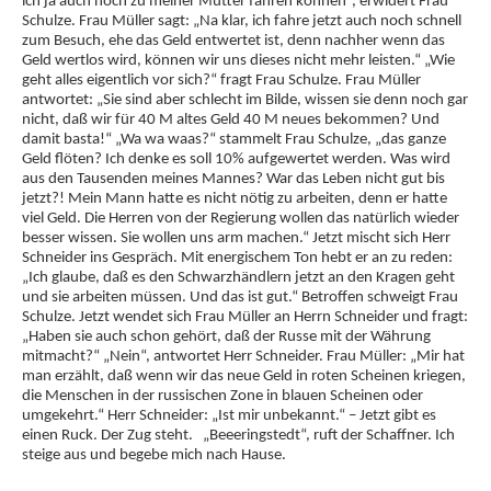
ich ja auch noch zu meiner Mutter fahren können“, erwidert Frau
Schulze. Frau Müller sagt: „Na klar, ich fahre jetzt auch noch schnell
zum Besuch, ehe das Geld entwertet ist, denn nachher wenn das
Geld wertlos wird, können wir uns dieses nicht mehr leisten.“ „Wie
geht alles eigentlich vor sich?“ fragt Frau Schulze. Frau Müller
antwortet: „Sie sind aber schlecht im Bilde, wissen sie denn noch gar
nicht, daß wir für 40 M altes Geld 40 M neues bekommen? Und
damit basta!“ „Wa wa waas?“ stammelt Frau Schulze, „das ganze
Geld flöten? Ich denke es soll 10% aufgewertet werden. Was wird
aus den Tausenden meines Mannes? War das Leben nicht gut bis
jetzt?! Mein Mann hatte es nicht nötig zu arbeiten, denn er hatte
viel Geld. Die Herren von der Regierung wollen das natürlich wieder
besser wissen. Sie wollen uns arm machen.“ Jetzt mischt sich Herr
Schneider ins Gespräch. Mit energischem Ton hebt er an zu reden:
„Ich glaube, daß es den Schwarzhändlern jetzt an den Kragen geht
und sie arbeiten müssen. Und das ist gut.“ Betroffen schweigt Frau
Schulze. Jetzt wendet sich Frau Müller an Herrn Schneider und fragt:
„Haben sie auch schon gehört, daß der Russe mit der Währung
mitmacht?“ „Nein“, antwortet Herr Schneider. Frau Müller: „Mir hat
man erzählt, daß wenn wir das neue Geld in roten Scheinen kriegen,
die Menschen in der russischen Zone in blauen Scheinen oder
umgekehrt.“ Herr Schneider: „Ist mir unbekannt.“ – Jetzt gibt es
einen Ruck. Der Zug steht. „Beeeringstedt“, ruft der Schaffner. Ich
steige aus und begebe mich nach Hause.