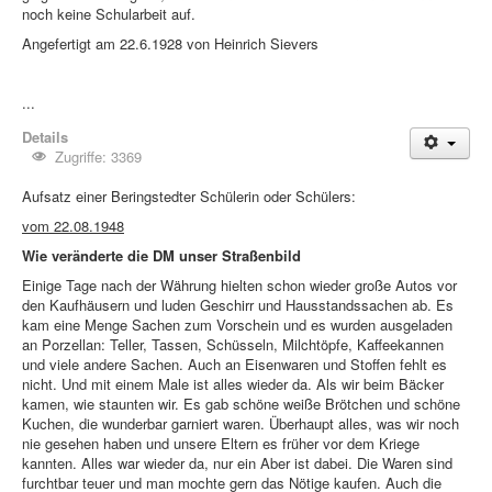
noch keine Schularbeit auf.
Angefertigt am 22.6.1928 von Heinrich Sievers
...
Details
Zugriffe: 3369
Aufsatz einer Beringstedter Schülerin oder Schülers:
vom 22.08.1948
Wie veränderte die DM unser Straßenbild
Einige Tage nach der Währung hielten schon wieder große Autos vor
den Kaufhäusern und luden Geschirr und Hausstandssachen ab. Es
kam eine Menge Sachen zum Vorschein und es wurden ausgeladen
an Porzellan: Teller, Tassen, Schüsseln, Milchtöpfe, Kaffeekannen
und viele andere Sachen. Auch an Eisenwaren und Stoffen fehlt es
nicht. Und mit einem Male ist alles wieder da. Als wir beim Bäcker
kamen, wie staunten wir. Es gab schöne weiße Brötchen und schöne
Kuchen, die wunderbar garniert waren. Überhaupt alles, was wir noch
nie gesehen haben und unsere Eltern es früher vor dem Kriege
kannten. Alles war wieder da, nur ein Aber ist dabei. Die Waren sind
furchtbar teuer und man mochte gern das Nötige kaufen. Auch die