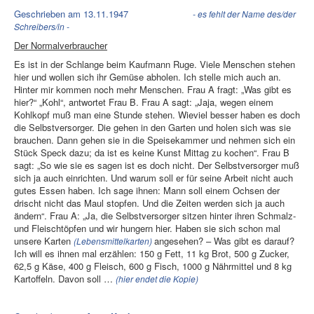
Geschrieben am 13.11.1947
- es fehlt der Name des/der
Schreibers/in -
Der Normalverbraucher
Es ist in der Schlange beim Kaufmann Ruge. Viele Menschen stehen
hier und wollen sich ihr Gemüse abholen. Ich stelle mich auch an.
Hinter mir kommen noch mehr Menschen. Frau A fragt: „Was gibt es
hier?“ „Kohl“, antwortet Frau B. Frau A sagt: „Jaja, wegen einem
Kohlkopf muß man eine Stunde stehen. Wieviel besser haben es doch
die Selbstversorger. Die gehen in den Garten und holen sich was sie
brauchen. Dann gehen sie in die Speisekammer und nehmen sich ein
Stück Speck dazu; da ist es keine Kunst Mittag zu kochen“. Frau B
sagt: „So wie sie es sagen ist es doch nicht. Der Selbstversorger muß
sich ja auch einrichten. Und warum soll er für seine Arbeit nicht auch
gutes Essen haben. Ich sage ihnen: Mann soll einem Ochsen der
drischt nicht das Maul stopfen. Und die Zeiten werden sich ja auch
ändern“. Frau A: „Ja, die Selbstversorger sitzen hinter ihren Schmalz-
und Fleischtöpfen und wir hungern hier. Haben sie sich schon mal
unsere Karten
angesehen? – Was gibt es darauf?
(Lebensmittelkarten)
Ich will es ihnen mal erzählen: 150 g Fett, 11 kg Brot, 500 g Zucker,
62,5 g Käse, 400 g Fleisch, 600 g Fisch, 1000 g Nährmittel und 8 kg
Kartoffeln. Davon soll …
(hier endet die Kopie)