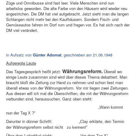
Züge und Omnibusse sind fast leer. Viele Menschen sind nun
arbeitslos geworden. Die alte Farbe von den Häusern wird wieder neu
angestrichen. Die DM hat viel aufgebracht. Jetzt sieht man die langen
Schlangen nicht mehr bei den Kaufhäusern. Sondern Fisch- und
Gemüseautos fahren im Dorf rum und fragen vor. Es hat sich nach der
DM viel verändert.
in Aufsatz von
Günter Adomat
, geschrieben am 21.06.1948
Aufgeregte Leute
Währungsreform.
Das Tagesgespräch heißt jetzt:
Überall wo
einige Leute zusammen sind wird über dieses Thema debattiert. Man
braucht bloß die Zeitung zur Hand zu nehmen und schon liest man
überall etwas von der Währungsreform. Vor mir liegen zwei Zeitungen.
Aus diesen will ich mal die Überschriften, die mit der Währungsreform
verbunden sind, heraussuchen. Ganz oben steht:
„Wann kommt
nun der Tag X ?“
Darunter in dünner Schrift:
„Clay erklärte, den Termin
der Währungsreform selbst nicht zu kennen!“
Über dem Leitartikel steht:
„Vor dem Tag X“.