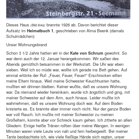
Dieses Haus
brannte 1926 ab. Davon berichtet dieser
(Bild links)
Aufsatz im
Heimatbuch 1
, geschrieben von Alma Beenk (damals
Schulmädchen):
Unser Wohnungsbrand
Schon 3 1/2 Jahre hatten wir in der
Kate von Schrum
gewohnt. So
war denn auch der 12. Januar herangekommen. Wir saßen des
Abends gemütlich beisammen in der Werkstatt. Die Uhr war eben
sieben. Weil ich so müde war, wollte ich gerade ins Bett gehen. Auf
einmal ertönte der Ruf: „Feuer, Feuer, Feuer!“ Erschrocken eilten
meine Eltern hinaus. Weil meine Schwester Keuchhusten hatte,
mußten wir drinnen bleiben. Keiner wußte, daß es unsere Wohnung
war. Da niemand wieder hereinkam, wurde ich ängstlich und ging, mit
meiner Schwester auf dem Arm, auch hinaus. Leider mußte ich
wahrnehmen, daß es unsere Wohnung doch war. Auf dem Boden
knisterte es. Es brannte aber immer noch nicht. Nur der ganze Boden
war voll Rauch. Ich mußte mit meiner Schwester zu meinen
Großeltern, konnte aber vor Schreck kaum gehen. Ich zitterte an allen
Gliedern. Einige heiße Tränen rollten über meine Wangen. In wenigen
Minuten waren viele Leute von nah und fern herbeigeeilt. Bei meiner
Tante beobachtete ich, wie viele fleißige Hände sich regten, unser