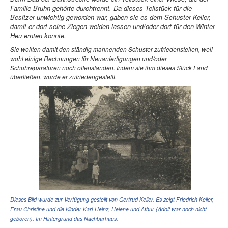
Familie Bruhn gehörte durchtrennt. Da dieses Teilstück für die
Besitzer unwichtig geworden war, gaben sie es dem Schuster Keller,
damit er dort seine Ziegen weiden lassen und/oder dort für den Winter
Heu ernten konnte.
Sie wollten damit den ständig mahnenden Schuster zufriedenstellen, weil
wohl einige Rechnungen für Neuanfertigungen und/oder
Schuhreparaturen noch offenstanden. Indem sie ihm dieses Stück Land
überließen, wurde er zufriedengestellt.
Dieses Bild wurde zur Verfügung gestellt von Gertrud Keller. Es zeigt Friedrich Keller,
Frau Christine und die Kinder Karl-Heinz, Helene und Athur (Adolf war noch nicht
geboren). Im Hintergrund das Nachbarhaus.