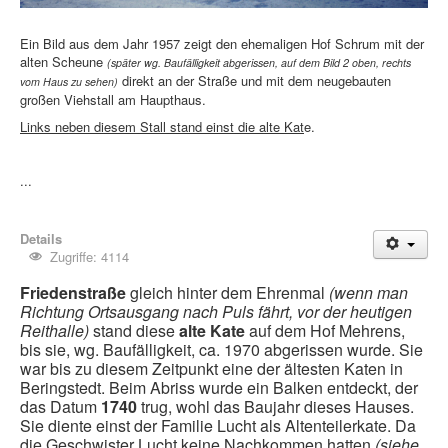
Ein Bild aus dem Jahr 1957 zeigt den ehemaligen Hof Schrum mit der
alten Scheune
(später wg. Baufälligkeit abgerissen, auf dem Bild 2 oben, rechts
direkt an der Straße und mit dem neugebauten
vom Haus zu sehen)
großen Viehstall am Haupthaus.
Links neben diesem Stall stand einst die alte Kat
e.
...
Details
Zugriffe: 4114
Friedenstraße
gleich hinter dem Ehrenmal
(wenn man
Richtung Ortsausgang nach Puls fährt, vor der heutigen
Reithalle)
stand diese
alte Kate
auf dem Hof Mehrens,
bis sie, wg. Baufälligkeit, ca. 1970 abgerissen wurde. Sie
war bis zu diesem Zeitpunkt eine der ältesten Katen in
Beringstedt. Beim Abriss wurde ein Balken entdeckt, der
das Datum
1740
trug, wohl das Baujahr dieses Hauses.
Sie diente einst der Familie Lucht als Altenteilerkate. Da
die Geschwister Lucht keine Nachkommen hatten
(siehe