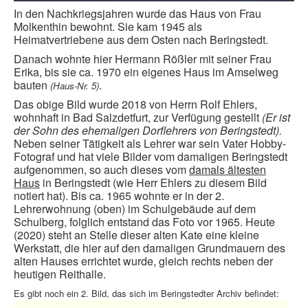
In den Nachkriegsjahren wurde das Haus von Frau
Molkenthin bewohnt. Sie kam 1945 als
Heimatvertriebene aus dem Osten nach Beringstedt.
Danach wohnte hier Hermann Rößler mit seiner Frau
Erika, bis sie ca. 1970 ein eigenes Haus im Amselweg
bauten
.
(Haus-Nr. 5)
Das obige Bild wurde 2018 von Herrn Rolf Ehlers,
wohnhaft in Bad Salzdetfurt, zur Verfügung gestellt
(Er ist
der Sohn des ehemaligen Dorflehrers von Beringstedt).
Neben seiner Tätigkeit als Lehrer war sein Vater Hobby-
Fotograf und hat viele Bilder vom damaligen Beringstedt
aufgenommen, so auch dieses vom
damals ältesten
Haus
in Beringstedt (wie Herr Ehlers zu diesem Bild
notiert hat). Bis ca. 1965 wohnte er in der 2.
Lehrerwohnung (oben) im Schulgebäude auf dem
Schulberg, folglich entstand das Foto vor 1965. Heute
(2020) steht an Stelle dieser alten Kate eine kleine
Werkstatt, die hier auf den damaligen Grundmauern des
alten Hauses errichtet wurde, gleich rechts neben der
heutigen Reithalle.
Es gibt noch ein 2. Bild, das sich im Beringstedter Archiv befindet: