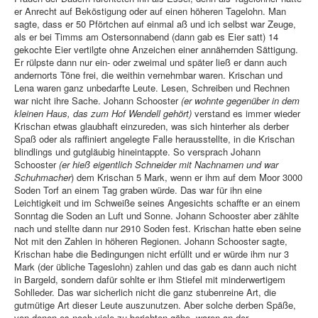
er Anrecht auf Beköstigung oder auf einen höheren Tagelohn. Man
sagte, dass er 50 Pförtchen auf einmal aß und ich selbst war Zeuge,
als er bei Timms am Ostersonnabend (dann gab es Eier satt) 14
gekochte Eier vertilgte ohne Anzeichen einer annähernden Sättigung.
Er rülpste dann nur ein- oder zweimal und später ließ er dann auch
andernorts Töne frei, die weithin vernehmbar waren. Krischan und
Lena waren ganz unbedarfte Leute. Lesen, Schreiben und Rechnen
war nicht ihre Sache. Johann Schooster
(er wohnte gegenüber in dem
kleinen Haus, das zum Hof Wendell gehört)
verstand es immer wieder
Krischan etwas glaubhaft einzureden, was sich hinterher als derber
Spaß oder als raffiniert angelegte Falle herausstellte, in die Krischan
blindlings und gutgläubig hineintappte. So versprach Johann
Schooster
(er hieß eigentlich Schneider mit Nachnamen und war
Schuhmacher
) dem Krischan 5 Mark, wenn er ihm auf dem Moor 3000
Soden Torf an einem Tag graben würde. Das war für ihn eine
Leichtigkeit und im Schweiße seines Angesichts schaffte er an einem
Sonntag die Soden an Luft und Sonne. Johann Schooster aber zählte
nach und stellte dann nur 2910 Soden fest. Krischan hatte eben seine
Not mit den Zahlen in höheren Regionen. Johann Schooster sagte,
Krischan habe die Bedingungen nicht erfüllt und er würde ihm nur 3
Mark (der übliche Tageslohn) zahlen und das gab es dann auch nicht
in Bargeld, sondern dafür sohlte er ihm Stiefel mit minderwertigem
Sohlleder. Das war sicherlich nicht die ganz stubenreine Art, die
gutmütige Art dieser Leute auszunutzen. Aber solche derben Späße,
von denen es noch viele zu berichten gäbe, waren an der