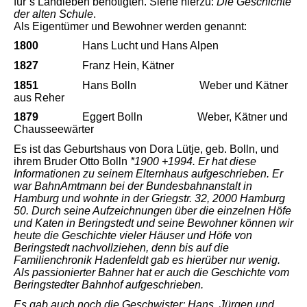
für´s Landleben benötigten.
Siehe hierzu:
Die Geschichte
der alten Schule
.
Als Eigentümer und Bewohner werden genannt:
1800
Hans Lucht und Hans Alpen
1827
Franz Hein, Kätner
1851
Hans Bolln
Weber und Kätner
aus Reher
1879
Eggert Bolln
Weber, Kätner und
Chausseewärter
Es ist das Geburtshaus von Dora Lütje, geb. Bolln, und
ihrem Bruder Otto Bolln
*1900 +1994. Er hat diese
Informationen zu seinem Elternhaus aufgeschrieben. Er
war BahnAmtmann bei der Bundesbahnanstalt in
Hamburg und wohnte in der Griegstr. 32, 2000 Hamburg
50. Durch seine Aufzeichnungen über die einzelnen Höfe
und Katen in Beringstedt und seine Bewohner können wir
heute die Geschichte vieler Häuser und Höfe von
Beringstedt nachvollziehen, denn bis auf die
Familienchronik Hadenfeldt gab es hierüber nur wenig.
Als passionierter Bahner hat er auch die Geschichte vom
Beringstedter Bahnhof aufgeschrieben.
Es gab auch noch die Geschwister: Hans, Jürgen und