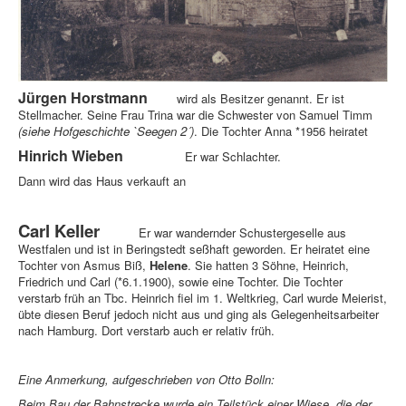
Jürgen Horstmann
wird als Besitzer genannt. Er ist
Stellmacher. Seine Frau Trina war die Schwester von Samuel Timm
(siehe Hofgeschichte `Seegen 2´)
. Die Tochter Anna *1956 heiratet
Hinrich Wieben
Er war Schlachter.
Dann wird das Haus verkauft an
Carl Keller
Er war wandernder Schustergeselle aus
Westfalen und ist in Beringstedt seßhaft geworden. Er heiratet eine
Tochter von Asmus Biß,
Helene
. Sie hatten 3 Söhne, Heinrich,
Friedrich und Carl (*6.1.1900), sowie eine Tochter. Die Tochter
verstarb früh an Tbc. Heinrich fiel im 1. Weltkrieg, Carl wurde Meierist,
übte diesen Beruf jedoch nicht aus und ging als Gelegenheitsarbeiter
nach Hamburg. Dort verstarb auch er relativ früh.
Eine Anmerkung, aufgeschrieben von Otto Bolln:
Beim Bau der Bahnstrecke wurde ein Teilstück einer Wiese, die der