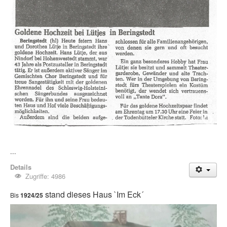
...
Details
Zugriffe: 4986
stand dieses Haus `Im Eck´
Bis
1924/25