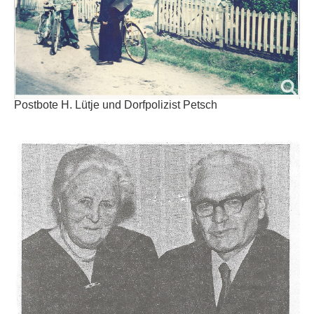
Postbote H. Lütje und Dorfpolizist Petsch