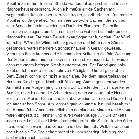
Mobiliar zu retten. In einer Stunde war fast alles gerettet und in alle
Nachbarhäuser gebracht. Auch ich mußte einige Sachen mit
wegschaffen, konnte aber nicht viel tragen, so zitterte ich. Das meiste
Mobiliar wurde gerettet. Nur mehrere wertvolle Sachen, die sich auf
dem Boden befanden wurden ein Raub der Flammen. Die hellen
Flammen schlugen zum Himmel. Die Feuerwehren beschützten die
Nachbarhäuser. Die roten Feuerfunken flogen nach Norden. Der Wind
lag ruhig. Wäre der Wind heftiger gewesen und hätte nach Süden
gestanden, wären mehrere Strohdachhäuser in Gefahr gewesen.
Mehrmals fielen krachend die brennenden Balken in die öde Wohnung.
Der Schornstein stand nur noch einsam und verlassen da. Er wurde
dann mit einem heftigen Krach runtergestürzt. Der Brand ging halb
vorüber. Ich merkte nichts mehr von Müdigkeit. Um elf ging ich ins
Bett. Zuerst konnte ich nicht einschlafen. Bei dem niedergebrannten
Haus mußte die ganz Nacht mit Ablösung Wache gehalten werden.
Am nächsten Morgen ging ich nicht zur Schule, denn ich hatte keine
Bücher, auch hinderte die Arbeit davon; denn wir hatten alle Hände
voll zu tun. Meine Bücher fand ich aber wieder. Um meine Bücher trug
ich auch schon Sorge. Am Morgen ging ich einmal hin und besah mir
die Brandstätte. Aber jämmerlich sah es hier aus. Mauern und Balken
waren eingestürzt. Fenster und Türen waren ausge …? Die Briketts
lagen noch heil auf der Diele. „Leergebrannt ist die Stätte. In den öden
Fensterhöhlen wohnt das Grauen und des Himmels Wolken schauen
hoch hinein.“ Die Speisekammer blieb unbeschädigt. Ich ging aber
bald wieder nach Hause.