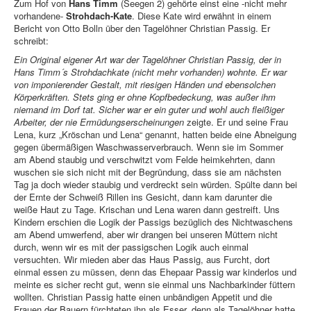
Zum Hof von
Hans Timm
(Seegen 2) gehörte einst eine -nicht mehr
vorhandene-
Strohdach-Kate
. Diese Kate wird erwähnt in einem
Bericht von Otto Bolln über den Tagelöhner Christian Passig. Er
schreibt:
Ein Original eigener Art war der Tagelöhner Christian Passig, der in
Hans Timm´s Strohdachkate (nicht mehr vorhanden) wohnte. Er war
von imponierender Gestalt, mit riesigen Händen und ebensolchen
Körperkräften. Stets ging er ohne Kopfbedeckung, was außer ihm
niemand im Dorf tat. Sicher war er ein guter und wohl auch fleißiger
Arbeiter, der nie Ermüdungserscheinungen
zeigte. Er und seine Frau
Lena, kurz „Kröschan und Lena“ genannt, hatten beide eine Abneigung
gegen übermäßigen Waschwasserverbrauch. Wenn sie im Sommer
am Abend staubig und verschwitzt vom Felde heimkehrten, dann
wuschen sie sich nicht mit der Begründung, dass sie am nächsten
Tag ja doch wieder staubig und verdreckt sein würden. Spülte dann bei
der Ernte der Schweiß Rillen ins Gesicht, dann kam darunter die
weiße Haut zu Tage. Krischan und Lena waren dann gestreift. Uns
Kindern erschien die Logik der Passigs bezüglich des Nichtwaschens
am Abend umwerfend, aber wir drangen bei unseren Müttern nicht
durch, wenn wir es mit der passigschen Logik auch einmal
versuchten. Wir mieden aber das Haus Passig, aus Furcht, dort
einmal essen zu müssen, denn das Ehepaar Passig war kinderlos und
meinte es sicher recht gut, wenn sie einmal uns Nachbarkinder füttern
wollten. Christian Passig hatte einen unbändigen Appetit und die
Frauen der Bauern fürchteten ihn als Esser, denn als Tagelöhner hatte