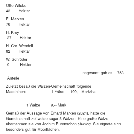
Otto Wilcke
43 Hektar
E. Marxen
76 Hektar
H. Krey
37 Hektar
H. Chr. Wendell
82 Hektar
W. Schröder
9 Hektar
Insgesamt gab es 753
Anteile
Zuletzt besaß die Walzen-Gemeinschaft folgende
Maschinen: 1 Fräse 100,-- Mark/ha
1 Walze 9,-- Mark
Gemäß der Aussage von Erhard Marxen (2024), hatte die
Gemeinschaft zeitweise sogar 3 Walzen. Eine große Walze
übernahmen sie von Jochim Butenschön
(Junior)
. Sie eignete sich
besonders gut für Moorflächen.