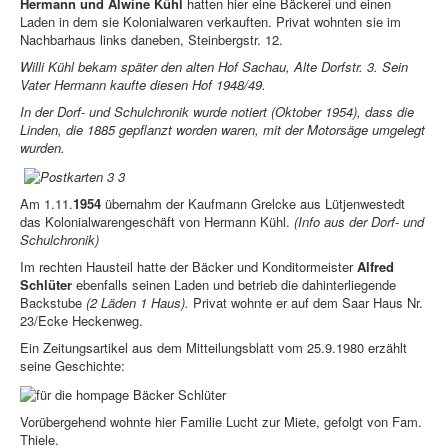
Hermann und Alwine Kühl
hatten hier eine Bäckerei und einen
Laden in dem sie Kolonialwaren verkauften. Privat wohnten sie im
Nachbarhaus links daneben, Steinbergstr. 12.
Willi Kühl bekam später den alten Hof Sachau, Alte Dorfstr. 3. Sein
Vater Hermann kaufte diesen Hof 1948/49.
In der Dorf- und Schulchronik wurde notiert (Oktober 1954), dass die
Linden, die 1885 gepflanzt worden waren, mit der Motorsäge umgelegt
wurden.
Am 1.11.
1954
übernahm der Kaufmann Grelcke aus Lütjenwestedt
das Kolonialwarengeschäft von Hermann Kühl.
(Info aus der Dorf- und
Schulchronik)
Im rechten Hausteil hatte der Bäcker und Konditormeister
Alfred
Schlüter
ebenfalls seinen Laden und betrieb die dahinterliegende
Backstube
(2 Läden 1 Haus).
Privat wohnte er auf dem Saar Haus Nr.
23/Ecke Heckenweg.
Ein Zeitungsartikel aus dem Mitteilungsblatt vom 25.9.1980 erzählt
seine Geschichte:
Vorübergehend wohnte hier Familie Lucht zur Miete, gefolgt von Fam.
Thiele.