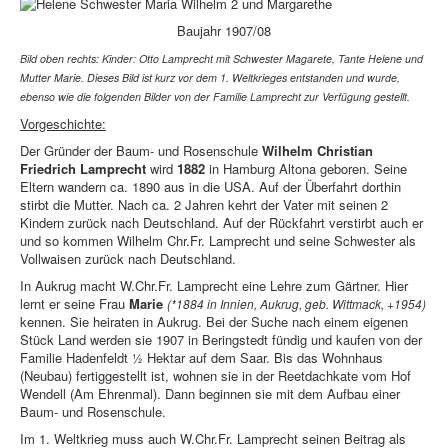
Baujahr 1907/08
Bild oben rechts: Kinder: Otto Lamprecht mit Schwester Magarete, Tante Helene und
Mutter Marie. Dieses Bild ist kurz vor dem 1. Weltkrieges entstanden und wurde,
ebenso wie die folgenden Bilder von der Familie Lamprecht zur Verfügung gestellt.
Vorgeschichte:
Der Gründer der Baum- und Rosenschule
Wilhelm
Christian
Friedrich
Lamprecht
wird
1882
in Hamburg Altona geboren. Seine
Eltern wandern ca. 1890 aus in die USA. Auf der Überfahrt dorthin
stirbt die Mutter. Nach ca. 2 Jahren kehrt der Vater mit seinen 2
Kindern zurück nach Deutschland. Auf der Rückfahrt verstirbt auch er
und so kommen Wilhelm Chr.Fr. Lamprecht und seine Schwester als
Vollwaisen zurück nach Deutschland.
In Aukrug macht W.Chr.Fr. Lamprecht eine Lehre zum Gärtner. Hier
lernt er seine Frau
Marie
(*1884 in Innien, Aukrug, geb. Wittmack, +1954)
kennen. Sie heiraten in Aukrug. Bei der Suche nach einem eigenen
Stück Land werden sie 1907 in Beringstedt fündig und kaufen von der
Familie Hadenfeldt ½ Hektar auf dem Saar. Bis das Wohnhaus
(Neubau) fertiggestellt ist, wohnen sie in der Reetdachkate vom Hof
Wendell (Am Ehrenmal). Dann beginnen sie mit dem Aufbau einer
Baum- und Rosenschule.
Im 1. Weltkrieg muss auch W.Chr.Fr. Lamprecht seinen Beitrag als