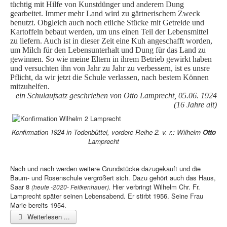
tüchtig mit Hilfe von Kunstdünger und anderem Dung
gearbeitet. Immer mehr Land wird zu gärtnerischem Zweck
benutzt. Obgleich auch noch etliche Stücke mit Getreide und
Kartoffeln bebaut werden, um uns einen Teil der Lebensmittel
zu liefern. Auch ist in dieser Zeit eine Kuh angeschafft worden,
um Milch für den Lebensunterhalt und Dung für das Land zu
gewinnen. So wie meine Eltern in ihrem Betrieb gewirkt haben
und versuchten ihn von Jahr zu Jahr zu verbessern, ist es unsre
Pflicht, da wir jetzt die Schule verlassen, nach bestem Können
mitzuhelfen.
ein Schulaufsatz geschrieben von Otto Lamprecht, 05.06. 1924
(16 Jahre alt)
Konfirmation 1924 in Todenbüttel, vordere Reihe 2. v. r.: Wilhelm
Otto
Lamprecht
Nach und nach werden weitere Grundstücke dazugekauft und die
Baum- und Rosenschule vergrößert sich. Dazu gehört auch das Haus,
Saar 8
Hier verbringt Wilhelm Chr. Fr.
(heute -2020- Feitkenhauer).
Lamprecht später seinen Lebensabend. Er stirbt 1956. Seine Frau
Marie bereits 1954.
Weiterlesen ...