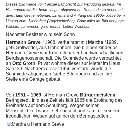
Dieses Bild wurde von Familie Lamprecht zur Verfügung gestellt. Im
Hintergrund ist die -heute längst abgerissene- Schmiede zu sehen mit
dem Haus Greve nebenan. Es entstand Anfang der 1950er Jahre beim
Umzug zum Kinderfest (Vogelschießen). Ganz links im Bild der junge
Wilhelm Lamprecht, ganz rechts. Lehrer Wächtler.
Nächster Besitzer wird sein Sohn
Hermann Greve
*1908, verheiratet mit
Martha
*1909,
geb. Soltwedel, aus Hohenhörn. Sie bleiben kinderlos.
Hermann Greve war Kontrolleur der Landwirtschaftlichen
Berufsgenossenschaft. Die Schmiede wurde verpachtet
an
Otto Groth
. Privat wohnte dieser zur Mieter im Haus
Saar 23. Nachdem dieser 1956 verstarb, wurde die
Schmiede abgerissen (siehe Bild oben) und an ihre
Stelle eine Garage gebaut.
Von
1951 – 1969
ist Herman Greve
Bürgermeister
in
Beringstedt. In diese Zeit als fällt 1965 die Eröffnung des
Freibades auf dem Schulberg. Wegen seiner
Menschlichkeit war er sehr beliebt und kam mit seinem
freundlichen Wesen gut an bei den Beringstedtern.