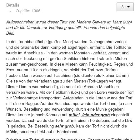
Details
Zugriffe: 1306
Aufgeschrieben wurde dieser Text von Marlene Sievers im März 2024
und für die Chronik zur Verfügung gestellt. Ebenso das beigefügte
Bild.
In der Torfabbaufläche (großes Moor) wurden Drainagerohre verlegt
und die Grasnarbe dann komplett abgetragen, entfernt. Die Torffläche
wurde im Anschluss - in den warmen Monaten - gefräst, geeggt und
nach der Trocknung mit großen Schildern hinterm Traktor in Mieten
zusammen-geschoben. In diese Mieten kann Feuchtigkeit, Regen und
Frost nur ca. 10 cm eindringen, so bleibt der Torf bzw. Torfmull
trocken. Dann wurden auf Faschinen (sie dienten als kleiner Damm)
Gleise von der Verladeanlage zu den Mieten (Torf-Lager) verlegt.
Dieser Damm war notwendig, da sonst die Abraum-Maschinen
versunken wären. Mit der Feldbahn (Lok) und den Loren wurde der Torf
zur Verladerampe transportiert. Aufgeladen in die Loren wurde der Torf
mit einem Bagger. Auf der Verladerampe wurde der Torf dann, je nach
Wunsch, Bestellung und Verwendung, durch eine Mühle gegeben.
Diese konnte je nach Körnung auf
mittel, fein oder grob
eingestellt
werden. Danach wurde der Torfmull mit einem Förderband auf die Lkw
´s geladen. Bei Bestellung
sehr grob
, kam der Torf nicht durch die
Mühle, sondern direkt auf´s Förderband.
Beliefert mit Torfmull wurden: Baumschulen, Champignon-Zuchtkultur-