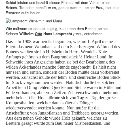
Soldat leisten und bezahlt diesen Einsatz mit dem Verlust eines
Beines. Trotzdem schafft er es, gemeinsam mit seiner Frau, hier eine
Existenz aufzubauen.
Wie mühsam es damals zuging, kann man dem Bericht seines
Sohnes
Wilhelm
Otto
Hans Lamprecht
entnehmen:
(*1908)
Das Jahr 1908 war bereits begonnen, wie am 1. April meine
Eltern das neue Wohnhaus auf dem Saar bezogen. Während des
Bauens weilten sie im Hilfsheim in Herrn Wendells Kate.
Anfangs gehörte zu dem Baugrundstück ½ Hektar Land. Im
Schweiße ihres Angesichts haben sie bei der Bearbeitung des
wilden Ackerlandes manche Stunde zugebracht. Es hieß nicht
nur säen und ernten, sondern der Boden mußte dazu vorbereitet
werden. Zunächst mußte der lehm- und steinreiche Boden Stück
für Stück vorgenommen werden. Natürlich durfte bei solcher
Arbeit kein Dung fehlen. Quecke und Steine waren in Hülle und
Fülle vorhanden, aber von Zeit zu Zeit verschwanden mehr und
mehr beide Teile. Hoch türmte sich von Tag zu Tag der große
Komposthaufen, welcher dann später als Dünger
wiederverwendet werden konnte. Nun mußte für die
Anschaffung von Jungpflanzen und Treibbeete gesorgt werden.
Aus dem nahen Gehölz wurde Holz gekauft, welches zu
Brettern gesägt wurde zum Bau neuer Mistbeetkästen, und