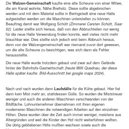
Die
Walzen-Gemeinschaft
kaufte eine alte Scheune von einer Witwe,
die am Kanal wohnte, Nähe Breiholz. Diese sollte abgebrochen
werden und mit dem Material sollte in Beringstedt eine neue Halle
aufgestellen werden um die Maschinen unterstellen zu können.
Beauftrag damit war Wolfgang Schütt
(Zimmerei Carsten Schütt, Saar
52).
Leider stellte sich heraus, daß von den Abbruchteilen nur wenig
für die neue Halle Verwendung finden konnte, weil vieles nicht mehr
brauchbar war. Dies stellte sich jedoch erst beim Abbruch heraus,
denn von der Walzengemeinschaft war niemand zuvor dort gewesen,
um die alte Scheune zu besichtigen, was sich dann als Fehler
herausstellte.
Die neue Halle wurde trotzdem gebaut und zwar auf dem Gelände
hinter der Bahnhofs-Gastwirtschaft
(heute Willi Quednau, der diese
Halle später kaufte. Bild-Ausschnitt bei google maps 2024
).
Nach und nach wurden dann
Laufställe
für die Kühe gebaut. Hier fiel
dann kein Mist mehr an, stattdessen Gülle. So wurden die Miststreuer
weniger und auch die anderen Maschinen verschwanden von der
Bildfläche. Lohnunternehmer übernahmen mit ihren eigenen
moderneren Maschinen die notwendigen Arbeiten auf den einzelnen
Höfen. Diese wurden über die Zeit auch immer weniger, meistens aus
Altergründen und weil die Kinder den Hof nicht weiterführen wollten.
Die übrig gebliebenen Höfe mußten wachsen sowie auch die