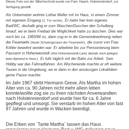
Dieses Foto von der Silberhochzeit wurde von Fam. Haack, Holstenniendorf, zur
Verfügung gestellt.
Als Untermieter wohnte Lothar Meller mit im Haus, in einem Zimmer
mit eigenem Eingang
.
Er hatte hier kein eigenes
(2. Tür rechts)
Bad/WC, deshalb ging er zum Waschen/Duschen den Schulberg
hinauf, wo er beim Freibad die Möglichkeit hatte zu duschen. Dies war
noch bis ca. 1983/84 so, dann zog er in die Gemeindewohnung neben
der Feuerwehr
, die zuvor von Frau
(heute Schulungsraum der Feuerwehr)
Köhler bewohnt worden war. Er arbeitete bis zur Pensionierung beim
Passamt in Hohenwestedt
(Amt Hohenwestedt-Land, damals noch gelegen
. Er fuhr täglich mit der Bahn zur Arbeit. Sein
beim Bahnhof in Hwst.)
Hobby war das Fahrradfahren. Am Wochenende machte er oft weitere
Touren in die Umgebung, wo er dann in den ansässigen Lokalitäten
gerne Pause machte.
Im Jahr 1967 stirbt Hermann Greve. Als Martha im hohen
Alter von ca. 90 Jahren nicht mehr allein leben
konnte/wollte zog sie zu ihren nächsten Anverwandten
nach Holstenniendorf und wurde hier für ca. 6 Jahre
gepflegt und umsorgt. Sie verstarb im hohen Alter von fast
97 Jahren und wurde in Wacken beerdigt.
Die Erben von `Tante Martha´ lassen das Haus