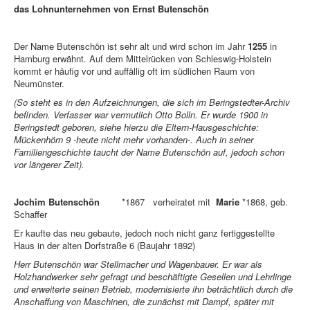
das Lohnunternehmen von Ernst Butenschön
Der Name Butenschön ist sehr alt und wird schon im Jahr
1255
in
Hamburg erwähnt. Auf dem Mittelrücken von Schleswig-Holstein
kommt er häufig vor und auffällig oft im südlichen Raum von
Neumünster.
(So steht es in den Aufzeichnungen, die sich im Beringstedter-Archiv
befinden. Verfasser war vermutlich Otto Bolln. Er wurde 1900 in
Beringstedt geboren, siehe hierzu die Eltern-Hausgeschichte:
Mückenhörn 9 -heute nicht mehr vorhanden-. Auch in seiner
Familiengeschichte taucht der Name Butenschön auf, jedoch schon
vor längerer Zeit).
Jochim Butenschön
*1867 verheiratet mit
Marie
*1868, geb.
Schaffer
Er kaufte das neu gebaute, jedoch noch nicht ganz fertiggestellte
Haus in der alten Dorfstraße 6 (Baujahr 1892)
Herr Butenschön war Stellmacher und Wagenbauer. Er war als
Holzhandwerker sehr gefragt und beschäftigte Gesellen und Lehrlinge
und erweiterte seinen Betrieb, modernisierte ihn beträchtlich durch die
Anschaffung von Maschinen, die zunächst mit Dampf, später mit