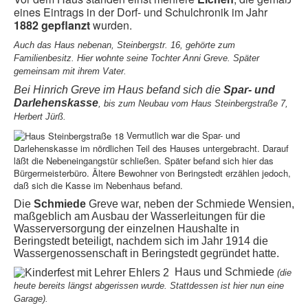
eines Eintrags in der Dorf- und Schulchronik im Jahr
1882 gepflanzt
wurden.
Auch das Haus nebenan, Steinbergstr. 16, gehörte zum
Familienbesitz. Hier wohnte seine Tochter Anni Greve. Später
gemeinsam mit ihrem Vater.
Bei Hinrich Greve im Haus befand sich die
Spar- und
Darlehenskasse
, bis zum Neubau vom Haus Steinbergstraße 7,
Herbert Jürß.
Vermutlich war die Spar- und
Darlehenskasse im nördlichen Teil des Hauses untergebracht. Darauf
läßt die Nebeneingangstür schließen. Später befand sich hier das
Bürgermeisterbüro. Ältere Bewohner von Beringstedt erzählen jedoch,
daß sich die Kasse im Nebenhaus befand.
Die
Schmiede
Greve war, neben der Schmiede Wensien,
maßgeblich am Ausbau der Wasserleitungen für die
Wasserversorgung der einzelnen Haushalte in
Beringstedt beteiligt, nachdem sich im Jahr 1914 die
Wassergenossenschaft in Beringstedt gegründet hatte.
Haus und Schmiede
(die
heute bereits längst abgerissen wurde. Stattdessen ist hier nun eine
Garage).