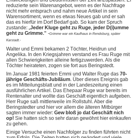
reduzierte sein Warenangebot, wenn es der Nachfrage
nicht mehr entsprach und nahm neue Artikel in sein
Warensortiment, wenn es etwas Neues gab und er sah
das es hierfür im
Dorf Bedarf gab. So kam der Spruch
zustande
: „
Jeder Kluge geht zu Ruge, jeder D(i)umme
geht zu Grimme.“
-
Grimme war ein Kaufhaus in Rendsburg, später
Karstadt.-
Walter und Emmi bekamen 2 Töchter, Heidrun und
Angelika. In den Kriegsjahren verstand es Frau Ruge mit
allen Schwierigkeiten alleine fertigzuwerden. Als die
Töchter heirateten, zogen sie fort aus Beringstedt.
Im Januar 1981 feierten Emmi und Walter Ruge das
70-
jährige Geschäfts-Jubiläum
. Über dieses Ereignis gab
es im Mitteilungsblatt und in der Landeszeitung einen
ausführlichen Artikel.
Das Ehepaar Ruge war bereits im
Rentenalter und wollte das Geschäft eigentlich aufgeben.
Herr Ruge saß mittlerweile im Rollstuhl. Aber die
Beringstedter und hier vor allem die älteren Mitbürger
sagten immer wieder:
Gew bloß jo dat Geschäft nich
op!
Sie hatten sich so sehr daran gewöhnt hier einkaufen
zu gehen.
Einige Versuche einen Nachfolger zu finden führten nicht
zum Erfolg. Die Zeiten hatten sich geändert und viele