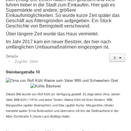
fuhren lieber in die Stadt zum Einkaufen. Hier gab es
Supermärkte und andere, größere
Einkaufsmöglichkeiten. So wurde kurze Zeit später das
Geschäft aus Altersgründen aufgegeben. Ein Stück
Geschichte von Beringstedt verschwand.
Über längere Zeit wurde das Haus vermietet.
Im Jahr 2017 kam ein neuer Besitzer, der hier nach
umfänglichen Umbaumaßnahmen eingezogen ist.
Details
Zugriffe: 2954
Steinbergstraße 10
Dieses Bild wurde von Rolf Kühl zur Verfügung gestellt
.
Es zeigt seine Oma, seinen
Vater Willi Kühl (*1914) und seine Tanten.
Alwine Kühl mit ihren Kindern: Willi,
Margarethe
(später Butenschön
) und Else
(später Kurts).
Margarethe
(Grete)
heiratete später Ernst Butenschön und übernahm mit ihm die Stellmacherei in der
Alten Dorfstraße 4
(heute Lanz-Bulldog-Halle)
.