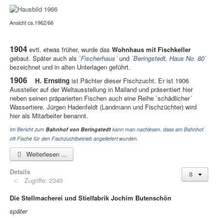
Ansicht ca.1962/66
1904
evtl. etwas früher, wurde das
Wohnhaus mit Fischkeller
gebaut. Später auch als
`Fischerhaus´
und
`Beringstedt, Haus No. 80
´
bezeichnet und in alten Unterlagen geführt.
1906
H. Ernsting
ist Pächter dieser Fischzucht. Er ist 1906
Aussteller auf der Weltausstellung in Mailand und präsentiert hier
neben seinen präparierten Fischen auch eine Reihe `schädlicher´
Wassertiere. Jürgen Hadenfeldt (Landmann und Fischzüchter) wird
hier als Mitarbeiter benannt.
Im Bericht zum
Bahnhof von Beringstedt
kann man nachlesen, dass am Bahnhof
oft Fische für den Fischzuchtbetrieb angeliefert wurden.
Weiterlesen ...
Details
Zugriffe: 2340
Die Stellmacherei und Stielfabrik Jochim Butenschön
später