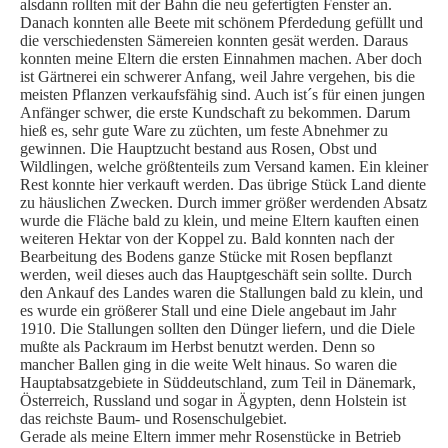
alsdann rollten mit der Bahn die neu gefertigten Fenster an.
Danach konnten alle Beete mit schönem Pferdedung gefüllt und
die verschiedensten Sämereien konnten gesät werden. Daraus
konnten meine Eltern die ersten Einnahmen machen. Aber doch
ist Gärtnerei ein schwerer Anfang, weil Jahre vergehen, bis die
meisten Pflanzen verkaufsfähig sind. Auch ist´s für einen jungen
Anfänger schwer, die erste Kundschaft zu bekommen. Darum
hieß es, sehr gute Ware zu züchten, um feste Abnehmer zu
gewinnen. Die Hauptzucht bestand aus Rosen, Obst und
Wildlingen, welche größtenteils zum Versand kamen. Ein kleiner
Rest konnte hier verkauft werden. Das übrige Stück Land diente
zu häuslichen Zwecken. Durch immer größer werdenden Absatz
wurde die Fläche bald zu klein, und meine Eltern kauften einen
weiteren Hektar von der Koppel zu. Bald konnten nach der
Bearbeitung des Bodens ganze Stücke mit Rosen bepflanzt
werden, weil dieses auch das Hauptgeschäft sein sollte. Durch
den Ankauf des Landes waren die Stallungen bald zu klein, und
es wurde ein größerer Stall und eine Diele angebaut im Jahr
1910. Die Stallungen sollten den Dünger liefern, und die Diele
mußte als Packraum im Herbst benutzt werden. Denn so
mancher Ballen ging in die weite Welt hinaus. So waren die
Hauptabsatzgebiete in Süddeutschland, zum Teil in Dänemark,
Österreich, Russland und sogar in Ägypten, denn Holstein ist
das reichste Baum- und Rosenschulgebiet.
Gerade als meine Eltern immer mehr Rosenstücke in Betrieb