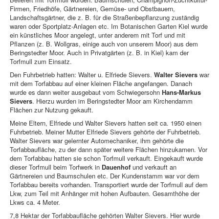
Firmen, Friedhöfe, Gärtnereien, Gemüse- und Obstbauern,
Landschaftsgärtner, die z. B. für die Straßenbepflanzung zuständig
waren oder Sportplatz-Anlagen etc. Im Botanischen Garten Kiel wurde
ein künstliches Moor angelegt, unter anderem mit Torf und mit
Pflanzen (z. B. Wollgras, einige auch von unserem Moor) aus dem
Beringstedter Moor. Auch in Privatgärten (z. B. in Kiel) kam der
Torfmull zum Einsatz.
Den Fuhrbetrieb hatten: Walter u. Elfriede Sievers.
Walter Sievers
war
mit dem Torfabbau auf einer kleinen Fläche angefangen. Danach
wurde es dann weiter ausgebaut vom Schwiegersohn
Hans-Markus
Sievers
. Hierzu wurden im Beringstedter Moor am Kirchendamm
Flächen zur Nutzung gekauft.
Meine Eltern, Elfriede und Walter Sievers hatten seit ca. 1950 einen
Fuhrbetrieb. Meiner Mutter Elfriede Sievers gehörte der Fuhrbetrieb.
Walter Sievers war gelernter Automechaniker, ihm gehörte die
Torfabbaufläche, zu der dann später weitere Flächen hinzukamen. Vor
dem Torfabbau hatten sie schon Torfmull verkauft. Eingekauft wurde
dieser Torfmull beim Torfwerk in
Dauenhof
und verkauft an
Gärtnereien und Baumschulen etc. Der Kundenstamm war vor dem
Torfabbau bereits vorhanden. Transportiert wurde der Torfmull auf dem
Lkw, zum Teil mit Anhänger mit hohen Aufbauten. Gesamthöhe der
Lkws ca. 4 Meter.
7,8 Hektar der Torfabbaufläche gehörten Walter Sievers. Hier wurde