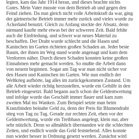
legten, kam das Jahr 1914 heran, und dieses brachte nichts
Gutes. Mein Vater musste von dem Betrieb ab und gegen den
Feind ziehen. Da nun gleich nicht volle Arbeitskraft da war, ging
der gärtnerische Betrieb immer mehr zurück und vieles wurde zu
Ackerland benutzt. Gleich zu Anfang stockte der Absatz, denn
niemand kaufte mehr etwas bei der schweren Zeit. Bald fehlte
auch die Einfriedung, und schwer war neues Material zu
beschaffen. Der Draht wurde schlecht und die Hasen und
Kaninchen im Garten richteten großen Schaden an. Jeder beste
Baum, der ihnen im Weg stand wurde angenagt und kam dem
Verdorren näher. Durch diesen Schaden konnten keine großen
Einnahmen mehr gemacht werden. So mußte die Arbeit dann
von neuem beginnen. Sogar am Tag war man nicht sicher vor
den Hasen und Kaninchen im Garten. Wie nun endlich der
Weltkrieg aufhörte, lag alles im zurückgekommen Zustand. Um
alle Arbeit wieder richtig herzustellen, wurde ein Gehilfe in den
Betrieb eingesetzt. Bald begann auch schon die Geldentwertung
und infolge wurde das Geschäft immer flauer und kam zum
zweiten Mal ins Wanken. Zum Beispiel setzte man beim
Kranzbinden beinahe Geld zu, denn der Preis für Blumendraht
stieg von Tag zu Tag. Gerade zur rechten Zeit, eben vor der
Geldentwertung, wurde ein Treibhaus angelegt, klein nur, aber
sehr nützlich. Denn so allmählich überstanden wir die schlechten
Zeiten, und endlich wurde das Geld feststehend. Alles konnte
nun wieder besser in Ordnung gesetzt werden. Zunächst wird