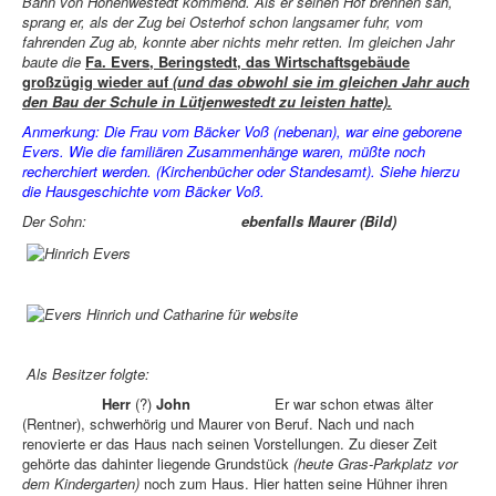
Bahn von Hohenwestedt kommend. Als er seinen Hof brennen sah,
sprang er, als der Zug bei Osterhof schon langsamer fuhr, vom
fahrenden Zug ab, konnte aber nichts mehr retten. Im gleichen Jahr
baute die
Fa. Evers, Beringstedt, das Wirtschaftsgebäude
großzügig wieder auf
(und das obwohl sie im gleichen Jahr auch
den Bau der Schule in Lütjenwestedt zu leisten hatte).
Anmerkung: Die Frau vom Bäcker Voß (nebenan), war eine geborene
Evers. Wie die familiären Zusammenhänge waren, müßte noch
recherchiert werden. (Kirchenbücher oder Standesamt). Siehe hierzu
die Hausgeschichte vom Bäcker Voß.
Der Sohn:
ebenfalls Maurer
(Bild)
Als Besitzer folgte:
Herr
(?)
John
Er war schon etwas älter
(Rentner), schwerhörig und Maurer von Beruf. Nach und nach
renovierte er das Haus nach seinen Vorstellungen. Zu dieser Zeit
gehörte das dahinter liegende Grundstück
(heute Gras-Parkplatz vor
dem Kindergarten)
noch zum Haus. Hier hatten seine Hühner ihren