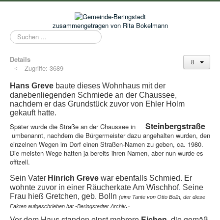
zusammengetragen von Rita Bokelmann
Suchen
...
Details
Zugriffe: 3689
Hans Greve
baute dieses Wohnhaus mit der
danebenliegenden Schmiede an der Chaussee,
nachdem er das Grundstück zuvor von Ehler Holm
gekauft hatte.
Steinbergstraße
Später wurde die Straße an der Chaussee in
umbenannt, nachdem die Bürgermeister dazu angehalten wurden, den
einzelnen Wegen im Dorf einen Straßen-Namen zu geben, ca. 1980.
Die meisten Wege hatten ja bereits ihren Namen, aber nun wurde es
offizell.
Sein
Vater
Hinrich Greve
war
ebenfalls Schmied. Er
wohnte zuvor in einer Räucherkate Am Wischhof
.
Seine
Frau hieß Gretchen, geb. Bolln
(eine Tante von Otto Bolln, der diese
.-
Fakten aufgeschrieben hat -Beringstedter Archiv
Vor dem Haus standen einst mehrere
Eichen
, die gemäß