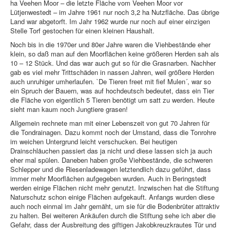
ha Veehen Moor – die letzte Fläche vom Veehen Moor vor
Lütjenwestedt – im Jahre 1961 nur noch 3,2 ha Nutzfläche. Das übrige
Land war abgetorft. Im Jahr 1962 wurde nur noch auf einer einzigen
Stelle Torf gestochen für einen kleinen Haushalt.
Noch bis in die 1970er und 80er Jahre waren die Viehbestände eher
klein, so daß man auf den Moorflächen keine größeren Herden sah als
10 – 12 Stück. Und das war auch gut so für die Grasnarben. Nachher
gab es viel mehr Trittschäden in nassen Jahren, weil größere Herden
auch unruhiger umherlaufen. `De Tieren freet mit fief Mulen´, war so
ein Spruch der Bauern, was auf hochdeutsch bedeutet, dass ein Tier
die Fläche von eigentlich 5 Tieren benötigt um satt zu werden. Heute
sieht man kaum noch Jungtiere grasen!
Allgemein rechnete man mit einer Lebenszeit von gut 70 Jahren für
die Tondrainagen. Dazu kommt noch der Umstand, dass die Tonrohre
im weichen Untergrund leicht verschucken. Bei heutigen
Drainschläuchen passiert das ja nicht und diese lassen sich ja auch
eher mal spülen. Daneben haben große Viehbestände, die schweren
Schlepper und die Riesenladewagen letztendlich dazu geführt, dass
immer mehr Moorflächen aufgegeben wurden. Auch in Beringstedt
werden einige Flächen nicht mehr genutzt. Inzwischen hat die Stiftung
Naturschutz schon einige Flächen aufgekauft. Anfangs wurden diese
auch noch einmal im Jahr gemäht, um sie für die Bodenbrüter attraktiv
zu halten. Bei weiteren Ankäufen durch die Stiftung sehe ich aber die
Gefahr, dass der Ausbreitung des giftigen Jakobkreuzkrautes Tür und