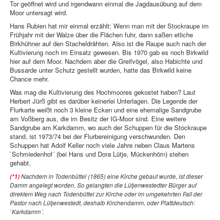
Tor geöffnet wird und irgendwann einmal die Jagdausübung auf dem
Moor untersagt wird.
Hans Rubien hat mir einmal erzählt: Wenn man mit der Stockraupe im
Frühjahr mit der Walze über die Flächen fuhr, dann saßen etliche
Birkhühner auf den Stacheldrähten. Also ist die Raupe auch nach der
Kultivierung noch im Einsatz gewesen. Bis 1970 gab es noch Birkwild
hier auf dem Moor. Nachdem aber die Greifvögel, also Habichte und
Bussarde unter Schutz gestellt wurden, hatte das Birkwild keine
Chance mehr.
Was mag die Kultivierung des Hochmoores gekostet haben? Laut
Herbert Jürß gibt es darüber keinerlei Unterlagen. Die Legende der
Flurkarte weißt noch 3 kleine Ecken und eine ehemalige Sandgrube
am Voßberg aus, die im Besitz der IG-Moor sind. Eine weitere
Sandgrube am Karkdamm, wo auch der Schuppen für die Stockraupe
stand, ist 1973/74 bei der Flurbereinigung verschwunden. Den
Schuppen hat Adolf Keller noch viele Jahre neben Claus Martens
`Schmiedenhof´ (bei Hans und Dora Lütje, Mückenhörn) stehen
gehabt.
Nachdem in Todenbüttel (1865) eine Kirche gebaut wurde, ist dieser
(*1)
Damm angelegt worden. So gelangten die Lütjenwestedter Bürger auf
direktem Weg nach Todenbüttel zur Kirche oder im umgekehrten Fall der
Pastor nach Lütjenwestedt, deshalb Kirchendamm, oder Plattdeutsch:
`Karkdamm´.