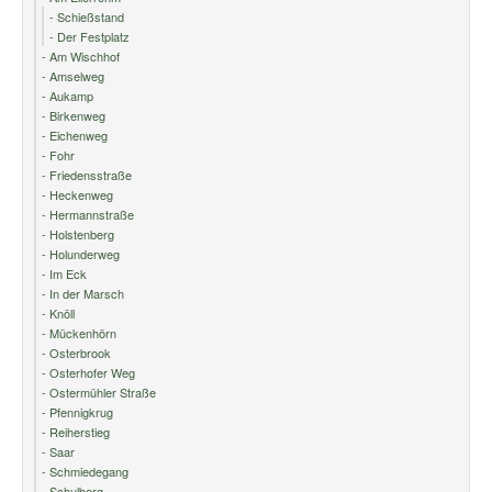
- Schießstand
- Der Festplatz
- Am Wischhof
- Amselweg
- Aukamp
- Birkenweg
- Eichenweg
- Fohr
- Friedensstraße
- Heckenweg
- Hermannstraße
- Holstenberg
- Holunderweg
- Im Eck
- In der Marsch
- Knöll
- Mückenhörn
- Osterbrook
- Osterhofer Weg
- Ostermühler Straße
- Pfennigkrug
- Reiherstieg
- Saar
- Schmiedegang
- Schulberg