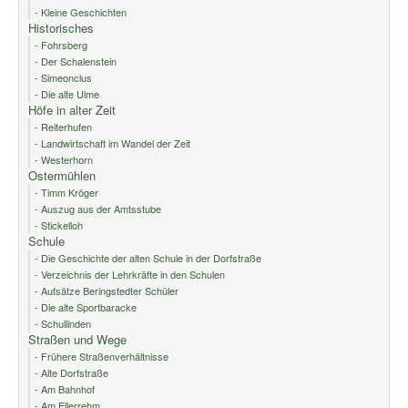
- Kleine Geschichten
Historisches
- Fohrsberg
- Der Schalenstein
- Simeonclus
- Die alte Ulme
Höfe in alter Zeit
- Reiterhufen
- Landwirtschaft im Wandel der Zeit
- Westerhorn
Ostermühlen
- Timm Kröger
- Auszug aus der Amtsstube
- Stickelloh
Schule
- Die Geschichte der alten Schule in der Dorfstraße
- Verzeichnis der Lehrkräfte in den Schulen
- Aufsätze Beringstedter Schüler
- Die alte Sportbaracke
- Schullinden
Straßen und Wege
- Frühere Straßenverhältnisse
- Alte Dorfstraße
- Am Bahnhof
- Am Ellerrehm