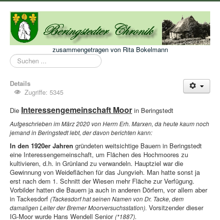
zusammengetragen von Rita Bokelmann
Suchen
...
Details
Zugriffe: 5345
Interessengemeinschaft Moor
Die
in Beringstedt
Aufgeschrieben im März 2020 von Herrn Erh. Marxen, da heute kaum noch
jemand in Beringstedt lebt, der davon berichten kann:
In den 1920er Jahren
gründeten weitsichtige Bauern in Beringstedt
eine Interessengemeinschaft, um Flächen des Hochmoores zu
kultivieren, d.h. in Grünland zu verwandeln. Hauptziel war die
Gewinnung von Weideflächen für das Jungvieh. Man hatte sonst ja
erst nach dem 1. Schnitt der Wiesen mehr Fläche zur Verfügung.
Vorbilder hatten die Bauern ja auch in anderen Dörfern, vor allem aber
in Tackesdorf
(Tackesdorf hat seinen Namen von Dr. Tacke, dem
Vorsitzender dieser
damaligen Leiter der Bremer Moorversuchsstation).
IG-Moor wurde Hans Wendell Senior
.
(*1887)