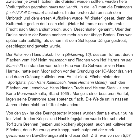
Zwischen je zwei Flächen, die drainiert werden sollten, wurden tiefe
Vorflutgräben gegraben
. In die ließ man die Drainagen
(alles per Hand!)
auslaufen. In den ersten Jahren nach dem
(meist 2 Zoll Tonrohre)
Umbruch und dem ersten Aufkalken wurde `Wildhafer´ gesät, denn der
Kulturhafer gedieh dort noch nicht (Hafer ist immer noch die erste
Frucht nach Grünlandumbruch, auch `Dreschhafer´ genannt. Über den
Drains sackte der Boden nachher mehr als der übrige Boden. Das war
später sehr auffällig, als schon mit dem Schlepper Dünger gestreut,
geschleppt und gewalzt wurde.
Der Vater von Hans Jakob Holm
dessen Hof erst durch
(Birkenweg 10),
Flächen vom Hof Holm
und Flächen vom Hof Harms
(Wischhof)
(In der
entstanden war -seine Frau war die Schwester von Hans
Marsch 5)
Harms-, hatte sein Moor schon vor der Gründung der IG-Moor drainiert
und durch Gräsung kultiviert war. Es ist die 4. Fläche hinter dem
`Sportplatz´
nach den
(von Hans Kaltenbach, heute Hermann Möller),
Flächen von Lenschow, Hans Hinrich Trede und Helene Sierk - siehe
Karte Mehrzweckhalle, Stand 1965-. Mangels einer besseren Vorflut,
lagen seine Drainrohre aber später zu flach. Die Weide ist in nassen
Jahren daher nicht so trittfest wie andere.
Von den 297 ha des Beringstedter Moores wurden damals etwa 150 ha
kultiviert. In den Kriegs- und Nachkriegsjahren wurde hier sehr viel
Torf zum Brennen (heizen und kochen) abgebaut, auch auf kultivierten
Flächen, denn Feuerung war knapp, auch aufgrund der stark
gewachsenen Bevölkerungszahl in dieser Zeit. Z.B. war von den 5,57