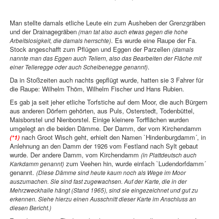
Man stellte damals etliche Leute ein zum Ausheben der Grenzgräben
und der Drainagegräben
(man tat also auch etwas gegen die hohe
. Es wurde eine Raupe der Fa.
Arbeitslosigkeit, die damals herrschte)
Stock angeschafft zum Pflügen und Eggen der Parzellen
(damals
nannte man das Eggen auch Tellern, also das Bearbeiten der Fläche mit
.
einer Telleregge oder auch Scheibenegge genannt)
Da in Stoßzeiten auch nachts gepflügt wurde, hatten sie 3 Fahrer für
die Raupe: Wilhelm Thöm, Wilhelm Fischer und Hans Rubien.
Es gab ja seit jeher etliche Torfstiche auf dem Moor, die auch Bürgern
aus anderen Dörfern gehörten, aus Puls, Osterstedt, Todenbüttel,
Maisborstel und Nienborstel. Einige kleinere Torfflächen wurden
umgelegt an die beiden Dämme. Der Damm, der vom Kirchendamm
nach Groot Wisch geht, erhielt den Namen `Hindenburgdamm´, in
(*1)
Anlehnung an den Damm der 1926 vom Festland nach Sylt gebaut
wurde. Der andere Damm, vom Kirchendamm
(in Plattdeutsch auch
zum Veehen hin, wurde einfach `Ludendorfdamm´
Karkdamm genannt)
genannt.
(Diese Dämme sind heute kaum noch als Wege im Moor
auszumachen. Sie sind fast zugewachsen. Auf der Karte, die in der
Mehrzweckhalle hängt (Stand 1965), sind sie eingezeichnet und gut zu
erkennen. Siehe hierzu einen Ausschnitt dieser Karte im Anschluss an
diesen Bericht.)