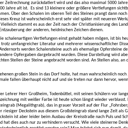
er Zeitrechnung zurückdatiert wird und das also maximal 5000 Jahre
 Jahre alt ist.
Es sind 13 kleinere oder größere Vertiefungen sichtb
n. Über den Schalen im oberen Teil des Steines prangt dann noch 
Dieses Kreuz ist wahrscheinlich erst sehr viel später mit neueren Wer
ielleich stammt es aus der Zeit nach der Christianisierung des Land
ntzauberung der anderen, heidnischen Zeichen dienen.
e schalenartigen Vertiefungen einst gehabt haben mögen, ist bis he
t, trotz umfangreicher Literatur und mehrerer wissenschaftlicher Diss
 Andernorts werden Schalensteine auch als ehemalige Opfersteine dek
r andere Opfergaben dargebracht wurden. Diese Darstellung wird abe
chten Stellen der Steine angebracht worden sind. An Stellen also, an
ehenen großen Stein in das Dorf holte, hat man wahrscheinlich noch 
ale fallen überhaupt nicht auf und sie treten nur dann hervor, wen
er Lehrer Herr Großheim, Todenbüttel, mit seinen Schülern vor lange
nzeichnung mit weißer Farbe
ist heute schon längst wieder verblasst.
teingrab (Megalithgrab), das in grauer Vorzeit auf der Flur „Fohrsbe
er riesiger Deckstein aus diesem Großsteingrab stand lange Zeit als G
kstein ist aber leider beim Ausbau der Kreisstraße nach Puls und Sc
d hat dies auch nur zu verhindern versucht. Wie viele steinerne Den