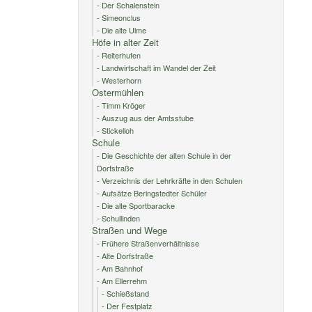
- Der Schalenstein
- Simeonclus
- Die alte Ulme
Höfe in alter Zeit
- Reiterhufen
- Landwirtschaft im Wandel der Zeit
- Westerhorn
Ostermühlen
- Timm Kröger
- Auszug aus der Amtsstube
- Stickelloh
Schule
- Die Geschichte der alten Schule in der
Dorfstraße
- Verzeichnis der Lehrkräfte in den Schulen
- Aufsätze Beringstedter Schüler
- Die alte Sportbaracke
- Schullinden
Straßen und Wege
- Frühere Straßenverhältnisse
- Alte Dorfstraße
- Am Bahnhof
- Am Ellerrehm
- Schießstand
- Der Festplatz