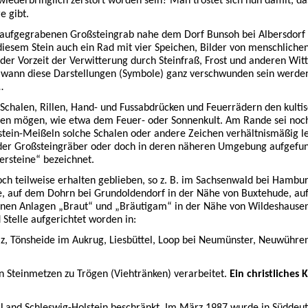
iederbringlich zerstört worden sein? Man tröstet sich nun damit, da
e gibt.
nem aufgegrabenen Großsteingrab nahe dem Dorf Bunsoh bei Albersdorf
diesem Stein auch ein Rad mit vier Speichen, Bilder von menschlich
 der Vorzeit der Verwitterung durch Steinfraß, Frost und anderen Wit
, wann diese Darstellungen (Symbole) ganz verschwunden sein werden
…
 Schalen, Rillen, Hand- und Fussabdrücken und Feuerrädern den kulti
en mögen, wie etwa dem Feuer- oder Sonnenkult. Am Rande sei noc
ntstein-Meißeln solche Schalen oder andere Zeichen verhältnismäßig le
alb der Großsteingräber oder doch in deren näheren Umgebung aufgef
ersteine“ bezeichnet.
ch teilweise erhalten geblieben, so z. B. im Sachsenwald bei Hambur
e, auf dem Dohrn bei Grundoldendorf in der Nähe von Buxtehude, au
benen Anlagen „Braut“ und „Bräutigam“ in der Nähe von Wildeshausen
 Stelle aufgerichtet worden in:
, Tönsheide im Aukrug, Liesbüttel, Loop bei Neumünster, Neuwühren 
n Steinmetzen zu Trögen (Viehtränken) verarbeitet.
Ein christliches 