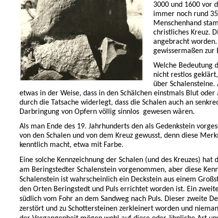
3000 und 1600 vor d
immer noch rund 3500
Menschenhand stamme
christliches Kreuz. 
angebracht worden. V
gewissermaßen zur E
Welche Bedeutung di
nicht restlos geklär
über Schalensteine.
etwas in der Weise, dass in den Schälchen einstmals Blut ode
durch die Tatsache widerlegt, dass die Schalen auch an senkre
Darbringung von Opfern völlig sinnlos
gewesen wären.
Als man Ende des 19. Jahrhunderts den als Gedenkstein vorges
von den Schalen und von dem Kreuz gewusst, denn diese Merkm
kenntlich macht, etwa mit Farbe.
Eine solche Kennzeichnung der Schalen (und des Kreuzes) hat d
am Beringstedter Schalenstein vorgenommen, aber diese Ken
Schalenstein ist wahrscheinlich ein Deckstein aus einem Großs
den Orten Beringstedt und Puls errichtet worden ist. Ein zweit
südlich vom Fohr an dem Sandweg nach Puls. Dieser zweite Dec
zerstört und zu Schottersteinen zerkleinert worden und nieman