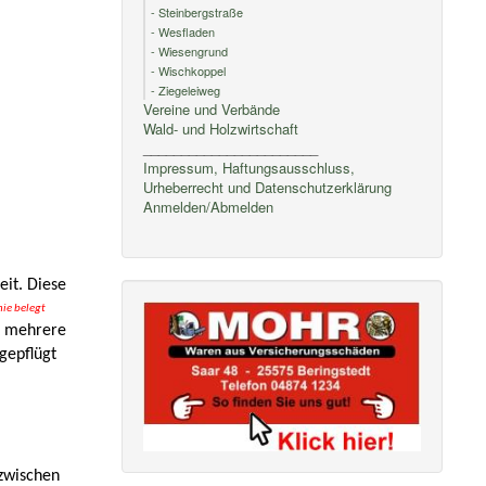
- Steinbergstraße
- Wesfladen
- Wiesengrund
- Wischkoppel
- Ziegeleiweg
Vereine und Verbände
Wald- und Holzwirtschaft
_______________________
Impressum, Haftungsausschluss,
Urheberrecht und Datenschutzerklärung
Anmelden/Abmelden
eit. Diese
nie belegt
rt mehrere
gepflügt
 zwischen