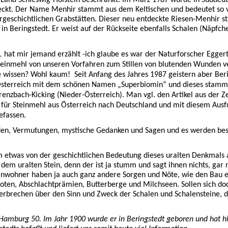
s Land Schleswig-Holstein beschränkt. Im März 1987 wurde in Süddeut
ckt. Der Name Menhir stammt aus dem Keltischen und bedeutet so v
vorgeschichtlichen Grabstätten. Dieser neu entdeckte Riesen-Menhir 
n in Beringstedt. Er weist auf der Rückseite ebenfalls Schalen (Näpfch
,
hat mir jemand erzählt -ich glaube es war der Naturforscher Egger
teinmehl von unseren Vorfahren zum Stillen von blutenden Wunden 
e wissen? Wohl kaum!
Seit Anfang des Jahres 1987 geistern aber Ber
r-Österreich mit dem schönen Namen „Superbiomin“ und dieses stam
renzbach-Kicking (Nieder-Österreich). Man vgl. den Artikel aus der Z
ot für Steinmehl aus Österreich nach Deutschland und mit diesem Aus
efassen.
nden, Vermutungen, mystische Gedanken und Sagen und es werden bes
 etwas von der geschichtlichen Bedeutung dieses uralten Denkmals 
 dem uralten Stein, denn der ist ja stumm und sagt ihnen nichts, gar 
Einwohner haben ja auch ganz andere Sorgen und Nöte, wie den Bau e
oten, Abschlachtprämien, Butterberge und Milchseen. Sollen sich do
zerbrechen über den Sinn und Zweck der Schalen und Schalensteine, 
 Hamburg 50. Im Jahr 1900 wurde er in Beringstedt geboren und hat hi