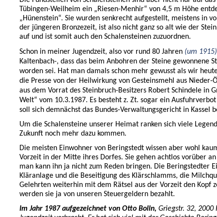
Die Fundstellen von Schalensteinen sind aber nicht nur auf da
Tübingen-Weilheim ein „Riesen-Menhir“ von 4,5 m Höhe entde
„Hünenstein“. Sie wurden senkrecht aufgestellt, meistens in 
der jüngeren Bronzezeit, ist also nicht ganz so alt wie der Stei
auf und ist somit auch den Schalensteinen zuzuordnen.
Schon in meiner Jugendzeit, also vor rund 80 Jahren
(um 1915)
Kaltenbach-, dass das beim Anbohren der Steine gewonnene S
worden sei. Hat man damals schon mehr gewusst als wir heut
die Presse von der Heilwirkung von Gesteinsmehl aus Niede
aus dem Vorrat des Steinbruch-Besitzers Robert Schindele in G
Welt“ vom 10.3.1987. Es besteht z. Zt. sogar ein Ausfuhrverb
soll sich demnächst das Bundes-Verwaltungsgericht in Kassel b
Um die Schalensteine unserer Heimat ranken sich viele Lege
Zukunft noch mehr dazu kommen.
Die meisten Einwohner von Beringstedt wissen aber wohl kaum
Vorzeit in der Mitte ihres Dorfes. Sie gehen achtlos vorüber an
man kann ihn ja nicht zum Reden bringen. Die Beringstedter 
Kläranlage und die Beseitigung des Klärschlamms, die Milchqu
Gelehrten weiterhin mit dem Rätsel aus der Vorzeit den Kopf 
werden sie ja von unseren Steuergeldern bezahlt.
Im Jahr 1987 aufgezeichnet von Otto Bolln,
Griegstr. 32, 2000