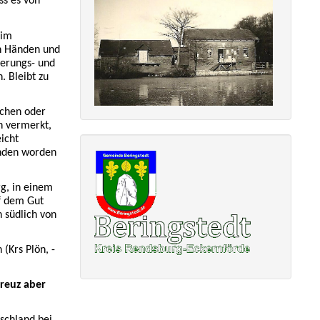
ss es von
 im
en Händen und
terungs- und
. Bleibt zu
schen oder
h vermerkt,
icht
unden worden
g, in einem
f dem Gut
 südlich von
(Krs Plön, -
Kreuz aber