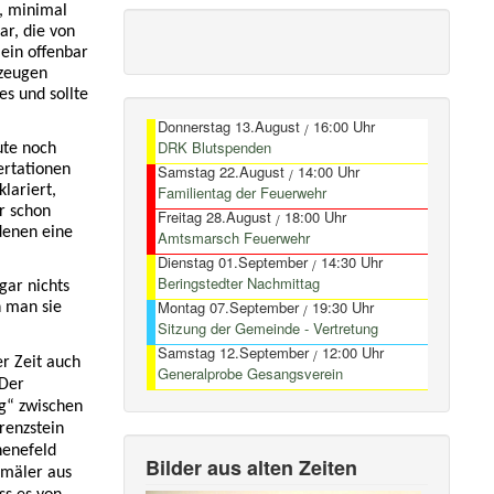
, minimal
ar, die von
ein offenbar
kzeugen
es und sollte
Donnerstag 13.August
16:00 Uhr
/
DRK Blutspenden
ute noch
Samstag 22.August
14:00 Uhr
ertationen
/
Familientag der Feuerwehr
lariert,
r schon
Freitag 28.August
18:00 Uhr
/
 denen eine
Amtsmarsch Feuerwehr
Dienstag 01.September
14:30 Uhr
/
Beringstedter Nachmittag
gar nichts
Montag 07.September
19:30 Uhr
n man sie
/
Sitzung der Gemeinde - Vertretung
Samstag 12.September
12:00 Uhr
/
r Zeit auch
Generalprobe Gesangsverein
 Der
rg“ zwischen
renzstein
henefeld
Bilder aus alten Zeiten
kmäler aus