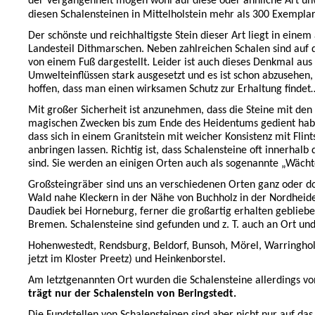
der Vergangenheit mögen wohl auf diese oder ähnliche Art unw
diesen Schalensteinen in Mittelholstein mehr als 300 Exemplar
Der schönste und reichhaltigste Stein dieser Art liegt in ei
Landesteil Dithmarschen. Neben zahlreichen Schalen sind auf 
von einem Fuß dargestellt. Leider ist auch dieses Denkmal aus
Umwelteinflüssen stark ausgesetzt und es ist schon abzusehen
hoffen, dass man einen wirksamen Schutz zur Erhaltung findet
Mit großer Sicherheit ist anzunehmen, dass die Steine mit den
magischen Zwecken bis zum Ende des Heidentums gedient hab
dass sich in einem Granitstein mit weicher Konsistenz mit Fli
anbringen lassen. Richtig ist, dass Schalensteine oft innerh
sind. Sie werden an einigen Orten auch als sogenannte „Wächt
Großsteingräber sind uns an verschiedenen Orten ganz oder do
Wald nahe Kleckern in der Nähe von Buchholz in der Nordheid
Daudiek bei Horneburg, ferner die großartig erhalten geblie
Bremen. Schalensteine sind gefunden und z. T. auch an Ort und
Hohenwestedt, Rendsburg, Beldorf, Bunsoh, Mörel, Warringholz
jetzt im Kloster Preetz) und Heinkenborstel.
Am letztgenannten Ort wurden die Schalensteine allerdings vo
trägt nur der Schalenstein von Beringstedt.