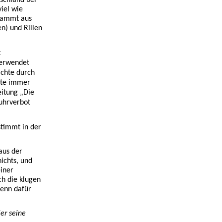
schland bei
iel wie
stammt aus
en) und Rillen
t
verwendet
ichte durch
mte immer
eitung „Die
fuhrverbot
timmt in der
aus der
nichts, und
iner
ch die klugen
denn dafür
er seine