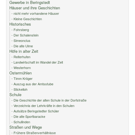
Gewerbe in Beringstedt
Häuser und ihre Geschichten
- nicht mehr vorhandene Häuser
- Kleine Geschichten
Historisches
- Fohrsberg
- Der Schalenstein
- Simeonclus
- Die alte Ulme
Höfe in alter Zeit
- Reiterhufen
- Landwirtschaft im Wandel der Zeit
- Westerhorn
Ostermühlen
- Timm Kröger
- Auszug aus der Amtsstube
- Stickelloh
Schule
- Die Geschichte der alten Schule in der Dorfstraße
- Verzeichnis der Lehrkräfte in den Schulen
- Aufsätze Beringstedter Schüler
- Die alte Sportbaracke
- Schullinden
Straßen und Wege
- Frühere Straßenverhältnisse