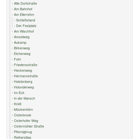
- Alte Dorfstraße
- Am Bahnhof
- Am Ellerrehm
- Schießstand
- Der Festplatz
- Am Wischhof
- Amselweg
- Aukamp
- Birkenweg
- Eichenweg
- Fohr
- Friedensstraße
- Heckenweg
- Hermannstraße
- Holstenberg
- Holunderweg
- Im Eck
- In der Marsch
- Knöll
- Mückenhörn
- Osterbrook
- Osterhofer Weg
- Ostermühler Straße
- Pfennigkrug
- Reiherstieg