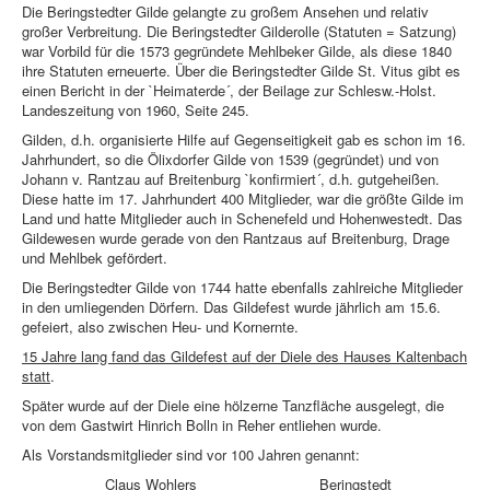
Die Beringstedter Gilde gelangte zu großem Ansehen und relativ
großer Verbreitung. Die Beringstedter Gilderolle (Statuten = Satzung)
war Vorbild für die 1573 gegründete Mehlbeker Gilde, als diese 1840
ihre Statuten erneuerte. Über die Beringstedter Gilde St. Vitus gibt es
einen Bericht in der `Heimaterde´, der Beilage zur Schlesw.-Holst.
Landeszeitung von 1960, Seite 245.
Gilden, d.h. organisierte Hilfe auf Gegenseitigkeit gab es schon im 16.
Jahrhundert, so die Ölixdorfer Gilde von 1539 (gegründet) und von
Johann v. Rantzau auf Breitenburg `konfirmiert´, d.h. gutgeheißen.
Diese hatte im 17. Jahrhundert 400 Mitglieder, war die größte Gilde im
Land und hatte Mitglieder auch in Schenefeld und Hohenwestedt. Das
Gildewesen wurde gerade von den Rantzaus auf Breitenburg, Drage
und Mehlbek gefördert.
Die Beringstedter Gilde von 1744 hatte ebenfalls zahlreiche Mitglieder
in den umliegenden Dörfern. Das Gildefest wurde jährlich am 15.6.
gefeiert, also zwischen Heu- und Kornernte.
15 Jahre lang fand das Gildefest auf der Diele des Hauses Kaltenbach
statt
.
Später wurde auf der Diele eine hölzerne Tanzfläche ausgelegt, die
von dem Gastwirt Hinrich Bolln in Reher entliehen wurde.
Als Vorstandsmitglieder sind vor 100 Jahren genannt:
Claus Wohlers Beringstedt