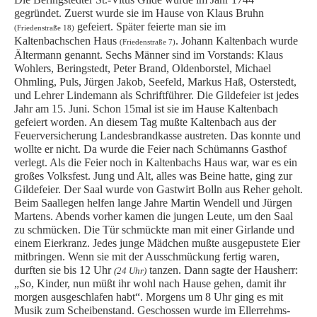
gegründet. Zuerst wurde sie im Hause von Klaus Bruhn
gefeiert. Später feierte man sie im
(Friedenstraße 18)
Kaltenbachschen Haus
. Johann Kaltenbach wurde
(Friedenstraße 7)
Ältermann genannt. Sechs Männer sind im Vorstands: Klaus
Wohlers, Beringstedt, Peter Brand, Oldenborstel, Michael
Ohmling, Puls, Jürgen Jakob, Seefeld, Markus Haß, Osterstedt,
und Lehrer Lindemann als Schriftführer. Die Gildefeier ist jedes
Jahr am 15. Juni. Schon 15mal ist sie im Hause Kaltenbach
gefeiert worden. An diesem Tag mußte Kaltenbach aus der
Feuerversicherung Landesbrandkasse austreten. Das konnte und
wollte er nicht. Da wurde die Feier nach Schümanns Gasthof
verlegt. Als die Feier noch in Kaltenbachs Haus war, war es ein
großes Volksfest. Jung und Alt, alles was Beine hatte, ging zur
Gildefeier. Der Saal wurde von Gastwirt Bolln aus Reher geholt.
Beim Saallegen helfen lange Jahre Martin Wendell und Jürgen
Martens. Abends vorher kamen die jungen Leute, um den Saal
zu schmücken. Die Tür schmückte man mit einer Girlande und
einem Eierkranz. Jedes junge Mädchen mußte ausgepustete Eier
mitbringen. Wenn sie mit der Ausschmückung fertig waren,
durften sie bis 12 Uhr
tanzen. Dann sagte der Hausherr:
(24 Uhr)
„So, Kinder, nun müßt ihr wohl nach Hause gehen, damit ihr
morgen ausgeschlafen habt“. Morgens um 8 Uhr ging es mit
Musik zum Scheibenstand. Geschossen wurde im Ellerrehms-