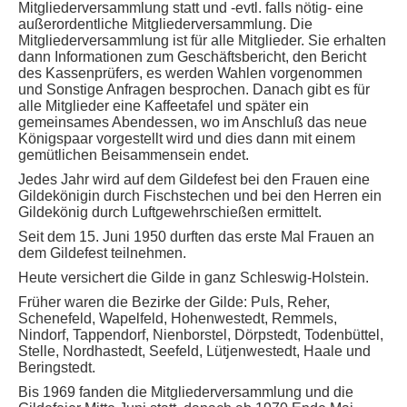
Mitgliederversammlung statt und -evtl. falls nötig- eine
außerordentliche Mitgliederversammlung. Die
Mitgliederversammlung ist für alle Mitglieder. Sie erhalten
dann Informationen zum Geschäftsbericht, den Bericht
des Kassenprüfers, es werden Wahlen vorgenommen
und Sonstige Anfragen besprochen. Danach gibt es für
alle Mitglieder eine Kaffeetafel und später ein
gemeinsames Abendessen, wo im Anschluß das neue
Königspaar vorgestellt wird und dies dann mit einem
gemütlichen Beisammensein endet.
Jedes Jahr wird auf dem Gildefest bei den Frauen eine
Gildekönigin durch Fischstechen und bei den Herren ein
Gildekönig durch Luftgewehrschießen ermittelt.
Seit dem 15. Juni 1950 durften das erste Mal Frauen an
dem Gildefest teilnehmen.
Heute versichert die Gilde in ganz Schleswig-Holstein.
Früher waren die Bezirke der Gilde: Puls, Reher,
Schenefeld, Wapelfeld, Hohenwestedt, Remmels,
Nindorf, Tappendorf, Nienborstel, Dörpstedt, Todenbüttel,
Stelle, Nordhastedt, Seefeld, Lütjenwestedt, Haale und
Beringstedt.
Bis 1969 fanden die Mitgliederversammlung und die