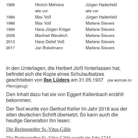
1966
Hinrich Mehrens
Jürgen Hadenfeld
wie vor
wie vor
1984
Max Voß
Jürgen Hadenfeld
1986
Max Voß
Marlene Sievers
1994
Hans-Jürgen Kröger
Marlene Sievers
2008
Manfred Wendrich
Marlene Sievers
2013
Hans-Detlef Voß
Marlene Sievers
2017
Jan Bokelmann
Marlene Sievers
In den Unterlagen, die Herbert Jürß hinterlassen hat,
befindet sich die Kopie eines Schulaufsatzes
geschrieben von
Ilse Lüders
am 31.05.1937
(sie wohnte im
Pfennigkrug)
Den Inhalt dazu hat sie von Eggert Kaltenbach erzählt
bekommen.
Der Text wurde von Gertrud Keller im Jahr 2018 aus der
alten deutschen Schrift übersetzt. So kann auch die
heutige Generation ihn lesen:
Die Beringstedter St.-Vitus-Gilde
Die Beringstedter St.-Vitus Gilde wurde im Jahr 1744