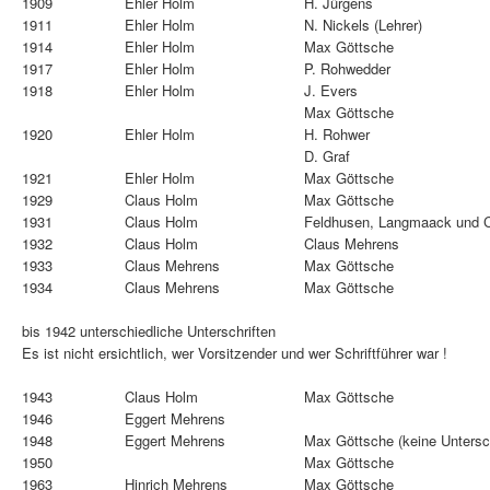
1909
Ehler Holm
H. Jürgens
1911
Ehler Holm
N. Nickels (Lehrer)
1914
Ehler Holm
Max Göttsche
1917
Ehler Holm
P. Rohwedder
1918
Ehler Holm
J. Evers
Max Göttsche
1920
Ehler Holm
H. Rohwer
D. Graf
1921
Ehler Holm
Max Göttsche
1929
Claus Holm
Max Göttsche
1931
Claus Holm
Feldhusen, Langmaack und 
1932
Claus Holm
Claus Mehrens
1933
Claus Mehrens
Max Göttsche
1934
Claus Mehrens
Max Göttsche
bis 1942 unterschiedliche Unterschriften
Es ist nicht ersichtlich, wer Vorsitzender und wer Schriftführer war !
1943
Claus Holm
Max Göttsche
1946
Eggert Mehrens
1948
Eggert Mehrens
Max Göttsche (keine Untersch
1950
Max Göttsche
1963
Hinrich Mehrens
Max Göttsche