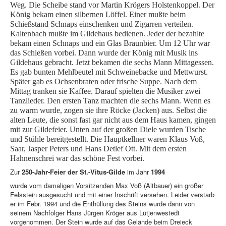
Weg. Die Scheibe stand vor Martin Krögers Holstenkoppel. Der
König bekam einen silbernen Löffel. Einer mußte beim
Schießstand Schnaps einschenken und Zigarren verteilen.
Kaltenbach mußte im Gildehaus bedienen. Jeder der bezahlte
bekam einen Schnaps und ein Glas Braunbier. Um 12 Uhr war
das Schießen vorbei. Dann wurde der König mit Musik ins
Gildehaus gebracht. Jetzt bekamen die sechs Mann Mittagessen.
Es gab bunten Mehlbeutel mit Schweinebacke und Mettwurst.
Später gab es Ochsenbraten oder frische Suppe. Nach dem
Mittag tranken sie Kaffee. Darauf spielten die Musiker zwei
Tanzlieder. Den ersten Tanz machten die sechs Mann. Wenn es
zu warm wurde, zogen sie ihre Röcke (Jacken) aus. Selbst die
alten Leute, die sonst fast gar nicht aus dem Haus kamen, gingen
mit zur Gildefeier. Unten auf der großen Diele wurden Tische
und Stühle bereitgestellt. Die Hauptkellner waren Klaus Voß,
Saar, Jasper Peters und Hans Detlef Ott. Mit dem ersten
Hahnenschrei war das schöne Fest vorbei.
Zur
250-Jahr-Feier der St.-Vitus-Gilde
im Jahr
1994
wurde vom damaligen Vorsitzenden Max Voß (Altbauer) ein großer
Felsstein ausgesucht und mit einer Inschrift versehen. Leider verstarb
er im Febr. 1994 und die Enthüllung des Steins wurde dann von
seinem Nachfolger Hans Jürgen Kröger aus Lütjenwestedt
vorgenommen. Der Stein wurde auf das Gelände beim Dreieck